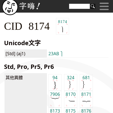
8174
CID 8174
Unicode文字
[Std] (aj1)
23AB ⎫
Std, Pro, Pr5, Pr6
其他異體
94
324
681
7906
8170
8171
8173
8175
8176