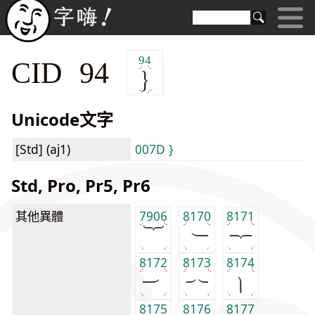
94
CID 94
Unicode文字
[Std] (aj1)
007D }
Std, Pro, Pr5, Pr6
其他異體
7906
8170
8171
8172
8173
8174
8175
8176
8177