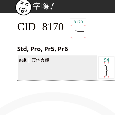
8170
CID 8170
Std, Pro, Pr5, Pr6
aalt |
其他異體
94