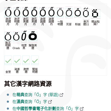
源流
源流
源石
源石
源泉
源泉
明體
明體
黑體
黑體
圓體
圓體
一點
俐方
精品點
月
丹
月
丹
月
丹
明體
芫荽
粉圓
體11
陣7
匯文
明朝
得意
饅頭黑
體
Oradano
黑
體
凝書
激燃
蘭陽
金萱
體
體
明體
其它漢字網路資源
在
萌典
查詢「Ő」字 (華語)
在
漢典
查詢「Ő」字
在
中國哲學書電子化計劃
查詢「Ő」字