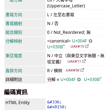
(Uppercase_Letter)
書寫方向
L / 左至右書寫
書寫鏡射
N / 否
組合類別
0 / Not_Reordered; 無
<canonical>
U+004F
分解映射
O
U+030B
UAX#15
東亞寬度
N / 中立（與東亞文字無關，無
從定義）
UAX#11
直排方向
R / 橫倒
UAX#50
詳細附註
分解 ≡
U+004F
U+030B
O
編碼資訊
HTML Entity
&#336;
&#x0150;