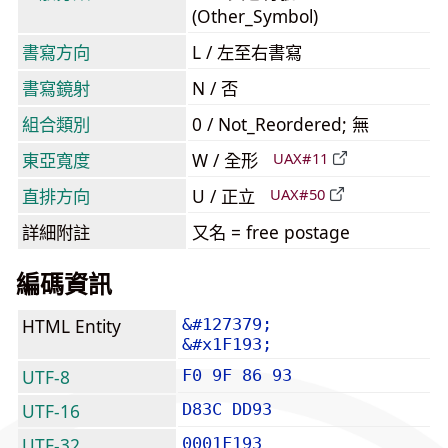
(Other_Symbol)
書寫方向
L / 左至右書寫
書寫鏡射
N / 否
組合類別
0 / Not_Reordered; 無
東亞寬度
W / 全形
UAX#11
直排方向
U / 正立
UAX#50
詳細附註
又名 = free postage
編碼資訊
HTML Entity
&#127379;
&#x1F193;
UTF-8
F0 9F 86 93
UTF-16
D83C DD93
UTF-32
0001F193