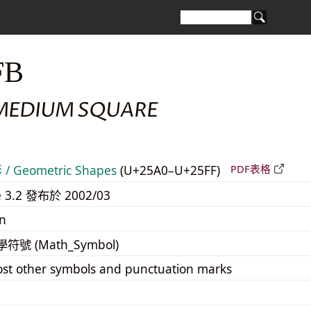
FB
MEDIUM SQUARE
 Geometric Shapes
(U+25A0–U+25FF)
PDF表格
e 3.2 發布於 2002/03
n
學符號 (Math_Symbol)
st other symbols and punctuation marks