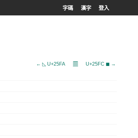
字碼
漢字
登入
𝄜
← ◺ U+25FA
U+25FC ◼ →