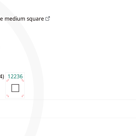
te medium square
j4)
12236