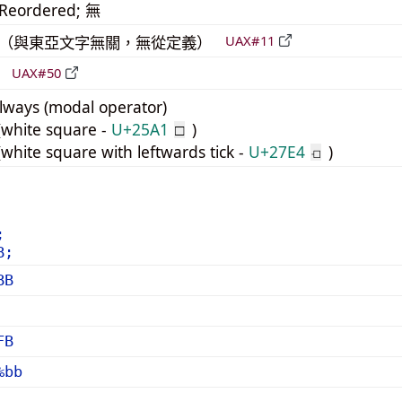
_Reordered; 無
中立（與東亞文字無關，無從定義）
UAX#11
立
UAX#50
ways (modal operator)
white square -
U+25A1
)
□
hite square with leftwards tick -
U+27E4
)
⟤
;
B;
BB
FB
%bb