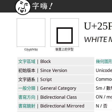
◻
U+25
WHITE 
GlyphWiki
裝置上的字型
文字區域
| Block
幾何圖形 /
初始版本
| Since Version
Unicod
Commo
文字語系
| Script
一般分類
| General Category
Sm / 數
ON / mo
書寫方向
| Bidirectional Class
書寫鏡射
| Bidirectional Mirrored
N / 否