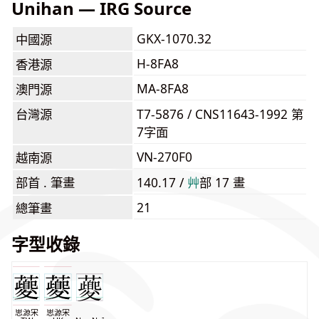
Unihan — IRG Source
GKX-1070.32
中國源
H-8FA8
香港源
MA-8FA8
澳門源
台灣源
T7-5876 / CNS11643-1992 第
7字面
VN-270F0
越南源
部首 . 筆畫
140.17 /
⾋
部 17 畫
21
總筆畫
字型收錄
思源宋
思源宋