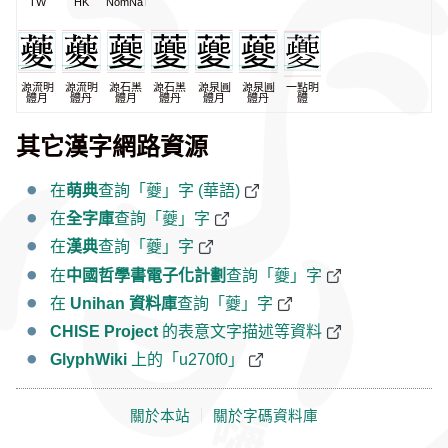
TW
HK
NomNaTong
源流明
源流明
源石黑
源石黑
源泉圓
源泉圓
一點明
體月
體丹
體月
體丹
體月
體丹
體
其它漢字網路資源
在
萌典
查詢「𧃰」字 (華語)
在
全字庫
查詢「𧃰」字
在
漢典
查詢「𧃰」字
在
中國哲學書電子化計劃
查詢「𧃰」字
在
Unihan 資料庫
查詢「𧃰」字
CHISE Project
的表意文字描述等資料
GlyphWiki
上的「u270f0」
關於本站
｜
關於字碼資料庫