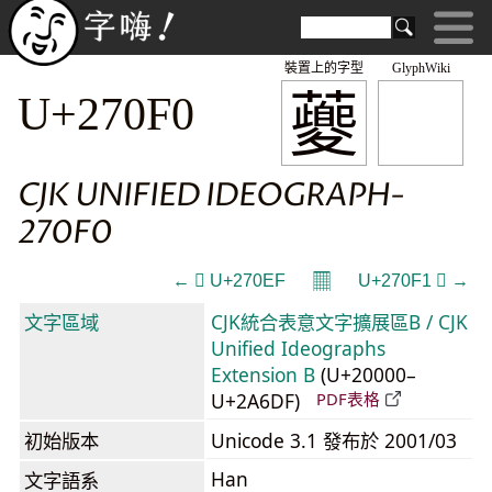
裝置上的字型
GlyphWiki
𧃰
U+270F0
CJK UNIFIED IDEOGRAPH-
270F0
𝄜
← 𧃯 U+270EF
U+270F1 𧃱 →
文字區域
CJK統合表意文字擴展區B / CJK
Unified Ideographs
Extension B
(U+20000–
U+2A6DF)
PDF表格
初始版本
Unicode 3.1 發布於 2001/03
Han
文字語系