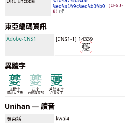
URL Encode
%f0%a7%83%b0
(CESU-
%ed%a1%9c%ed%b3%b0
8)
東亞編碼資訊
Adobe-CNS1
[CNS1-1]
14339
異體字
夔
夔
虁
正體字
正字
戶籍正字
漢語大字典
台灣教育部
戶籍文字
Unihan — 讀音
kwai4
廣東話