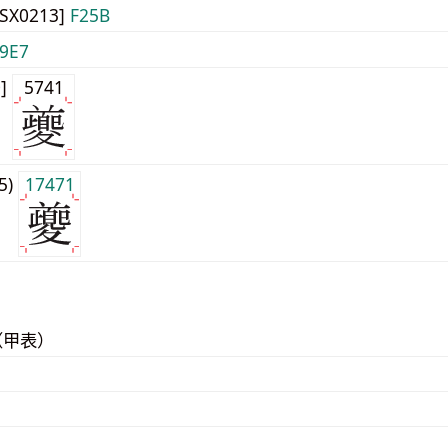
JISX0213]
F25B
9E7
0]
5741
j5)
17471
（甲表）