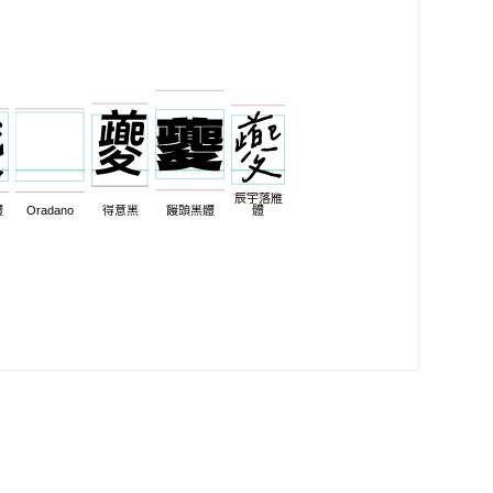
辰宇落雁
體
Oradano
得意黑
饅頭黑體
體