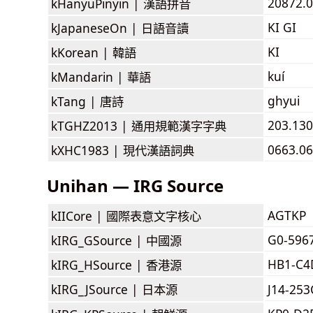
20872.0
kHanyuPinyin |
漢語拼音
KI GI
kJapaneseOn |
日語音讀
KI
kKorean |
韓語
kuí
kMandarin |
華語
ghyui
kTang |
唐詩
203.130
kTGHZ2013 |
通用規範漢字字典
0663.06
kXHC1983 |
現代漢語詞典
Unihan — IRG Source
AGTKP
kIICore |
國際表意文字核心
G0-596
kIRG_GSource |
中國源
HB1-C4
kIRG_HSource |
香港源
kIRG_JSource |
日本源
J14-25