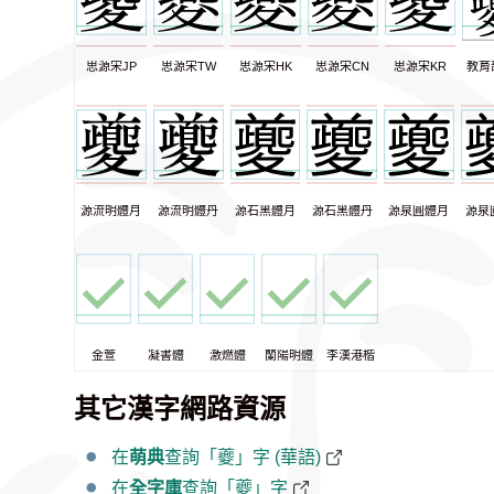
思源宋JP
思源宋TW
思源宋HK
思源宋CN
思源宋KR
教育
源流明體月
源流明體丹
源石黑體月
源石黑體丹
源泉圓體月
源泉
金萱
凝書體
激燃體
蘭陽明體
李漢港楷
其它漢字網路資源
在
萌典
查詢「夔」字 (華語)
在
全字庫
查詢「夔」字