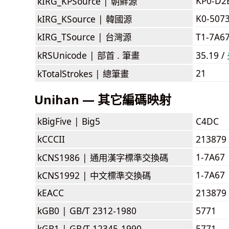
KP0-D2
kIRG_KPSource |
朝鮮源
K0-507
kIRG_KSource |
韓國源
kIRG_TSource |
台灣源
T1-7A6
kRSUnicode |
部首 . 筆畫
35.19 /
21
kTotalStrokes |
總筆畫
Unihan — 其它編碼映射
kBigFive |
Big5
C4DC
kCCCII
213879
1-7A67
kCNS1986 |
通用漢字標準交換碼
1-7A67
kCNS1992 |
中文標準交換碼
kEACC
213879
kGB0 |
GB/T 2312-1980
5771
kGB1 |
GB/T 12345-1990
5771