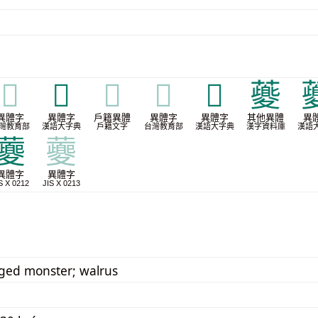
𣀚
𣦞
𣦞
𣦞
𧁎
𧃍

異體字
異體字
戶籍異體
異體字
異體字
其他異體
異
灣教育部
漢語大字典
戶籍文字
台灣教育部
漢語大字典
漢字資料庫
漢語
虁
虁
異體字
異體字
S X 0212
JIS X 0213
ged monster; walrus