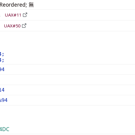
_Reordered; 無
形
UAX#11
立
UAX#50
4;
4;
94
14
%94
4DC