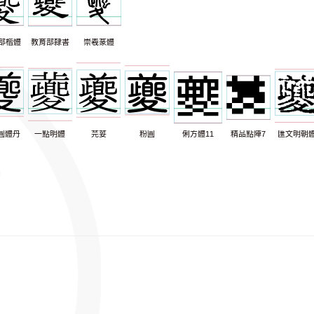
部楷體
教育部隸書
崇羲篆體
圓體丹
一點明體
芫荽
粉圓
俐方體11
精品點陣7
匯文明朝