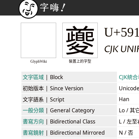
夔
U+59
CJK UNI
GlyphWiki
裝置上的字型
文字區域
| Block
CJK統合表
初始版本
| Since Version
Unicod
Han
文字語系
| Script
一般分類
| General Category
Lo / 其它
書寫方向
| Bidirectional Class
L / 左
書寫鏡射
| Bidirectional Mirrored
N / 否