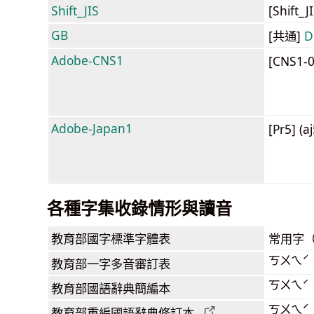
Shift_JIS
[Shift_
GB
[共通]
D
Adobe-CNS1
[CNS1-
Adobe-Japan1
[Pr5] (a
各種字集收錄情形與讀音
教育部
國字標準字體表
常用字
ㄎㄨㄟˊ
教育部
一字多音審訂表
ㄎㄨㄟˊ
教育部
國語辭典簡編本
ㄎㄨㄟˊ
教育部
重編國語辭典
修訂本