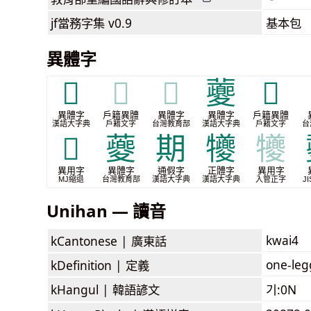
jf當務字集
v0.9
基本包
異體字
𡕿
𡕿
𡕿
𡖂
𣀚
異體字
戶籍異體
異體字
異體字
戶籍異體
漢語大字典
戶籍文字
台灣教育部
漢語大字典
戶籍文字
台
𭐱
䕫
期
犪
犪
異用字
異體字
通假字
正體字
異用字
MJ縮退
台灣教育部
漢語大字典
漢語大字典
入管正字
JI
Unihan — 讀音
kwai4
kCantonese |
廣東話
one-leg
kDefinition |
定義
kHangul |
韓語諺文
기:0N