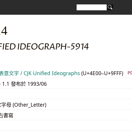
14
FIED IDEOGRAPH-5914
意文字 / CJK Unified Ideographs
(U+4E00–U+9FFF)
P
e 1.1 發布於 1993/06
字母 (Other_Letter)
至右書寫