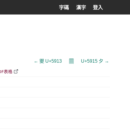
字碼
漢字
登入
𝄜
← 夓 U+5913
U+5915 夕 →
DF表格