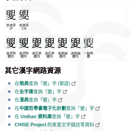
思源宋
思源宋
JP
CN
源流明
源流明
源石黑
源石黑
源泉圓
源泉圓
一點明
體月
體丹
體月
體丹
體月
體丹
體
其它漢字網路資源
在
萌典
查詢「夓」字 (華語)
在
全字庫
查詢「夓」字
在
漢典
查詢「夓」字
在
中國哲學書電子化計劃
查詢「夓」字
在
Unihan 資料庫
查詢「夓」字
CHISE Project
的表意文字描述等資料