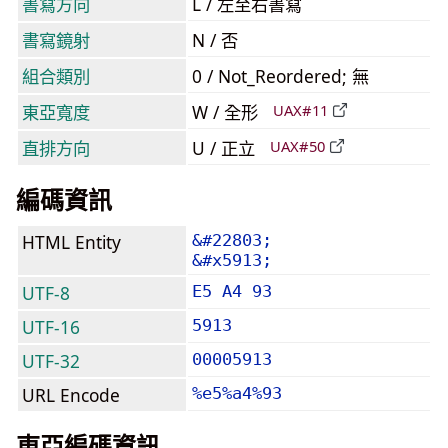
書寫方向
L / 左至右書寫
書寫鏡射
N / 否
組合類別
0 / Not_Reordered; 無
東亞寬度
W / 全形
UAX#11
直排方向
U / 正立
UAX#50
編碼資訊
HTML Entity
&#22803;
&#x5913;
UTF-8
E5 A4 93
UTF-16
5913
UTF-32
00005913
URL Encode
%e5%a4%93
東亞編碼資訊