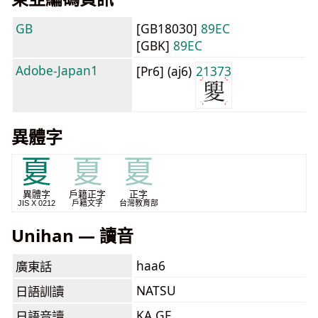
GB
[GB18030]
89EC
[GBK]
89EC
Adobe-Japan1
[Pr6] (aj6)
21373
異體字
夏
夏
夏
異體字
戶籍正字
正字
JIS X 0212
戶籍文字
台灣教育部
Unihan — 讀音
haa6
廣東話
NATSU
日語訓讀
KA GE
日語音讀