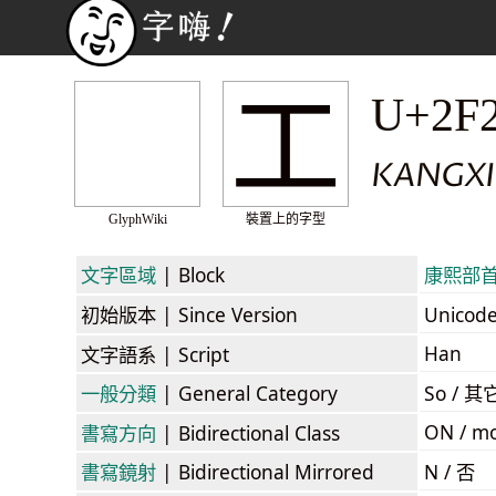
⼯
U+2F
KANGXI
GlyphWiki
裝置上的字型
文字區域
| Block
康熙部首 /
初始版本
| Since Version
Unicod
Han
文字語系
| Script
一般分類
| General Category
So / 其
ON / mo
書寫方向
| Bidirectional Class
書寫鏡射
| Bidirectional Mirrored
N / 否