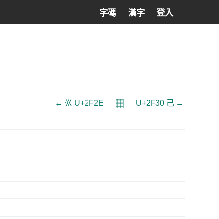
字碼
漢字
登入
𝄜
← ⼮ U+2F2E
U+2F30 ⼰ →