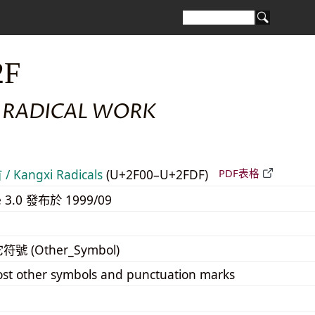
2F
 RADICAL WORK
 Kangxi Radicals
(U+2F00–U+2FDF)
PDF表格
e 3.0 發布於 1999/09
它符號 (Other_Symbol)
st other symbols and punctuation marks