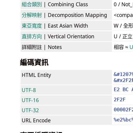
組合類別
| Combining Class
0 / Not
分解映射
| Decomposition Mapping
<compa
東亞寬度
| East Asian Width
W / 全
直排方向
| Vertical Orientation
U / 正
詳細附註
| Notes
相容 ≈
U
編碼資訊
HTML Entity
&#1207
&#x2F2
UTF-8
E2 BC 
UTF-16
2F2F
UTF-32
00002F
URL Encode
%e2%bc