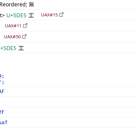
_Reordered; 無
t>
U+5DE5
UAX#15
工
形
UAX#11
立
UAX#50
+5DE5
工
9;
F;
AF
2F
%af