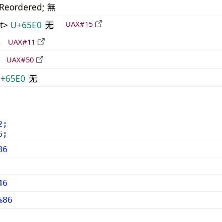
_Reordered; 無
t>
U+65E0
UAX#15
无
形
UAX#11
立
UAX#50
+65E0
无
2;
6;
86
46
%86