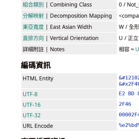
組合類別
| Combining Class
0 / Not
分解映射
| Decomposition Mapping
<compa
東亞寬度
| East Asian Width
W / 全
直排方向
| Vertical Orientation
U / 正
詳細附註
| Notes
相容 ≈
U
編碼資訊
HTML Entity
&#1210
&#x2F4
UTF-8
E2 BD 
UTF-16
2F46
UTF-32
00002F
URL Encode
%e2%bd