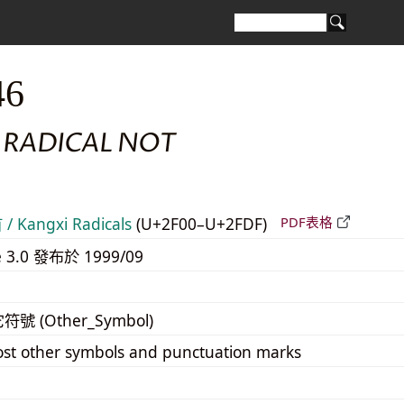
46
 RADICAL NOT
 Kangxi Radicals
(U+2F00–U+2FDF)
PDF表格
e 3.0 發布於 1999/09
它符號 (Other_Symbol)
st other symbols and punctuation marks