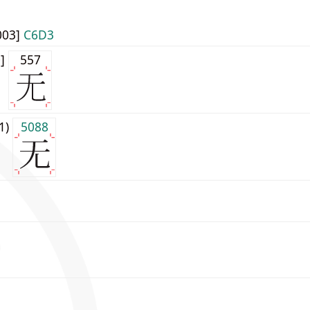
003]
C6D3
0]
557
j1)
5088