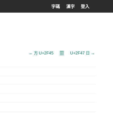
字碼
漢字
登入
𝄜
← ⽅ U+2F45
U+2F47 ⽇ →