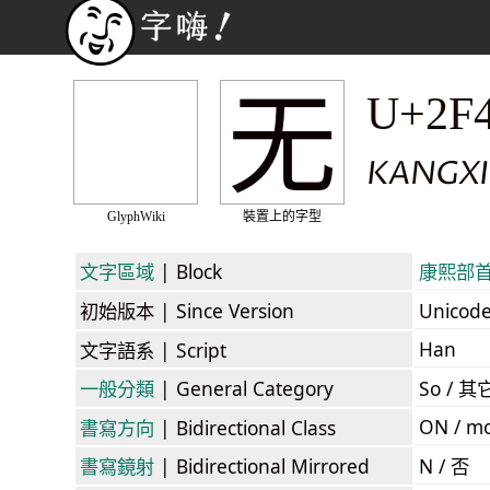
⽆
U+2F
KANGXI
GlyphWiki
裝置上的字型
文字區域
| Block
康熙部首 /
初始版本
| Since Version
Unicod
Han
文字語系
| Script
一般分類
| General Category
So / 其
ON / mo
書寫方向
| Bidirectional Class
書寫鏡射
| Bidirectional Mirrored
N / 否