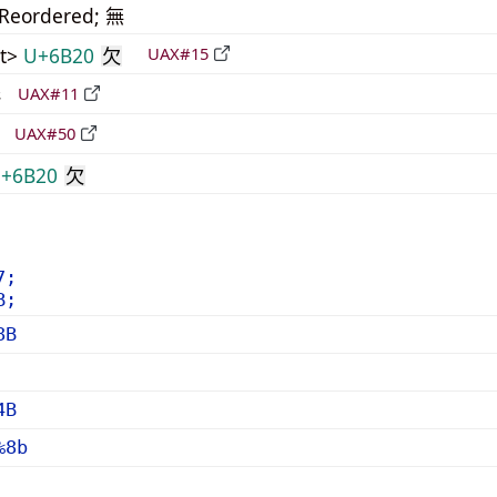
_Reordered; 無
t>
U+6B20
UAX#15
欠
形
UAX#11
立
UAX#50
+6B20
欠
7;
B;
8B
4B
%8b