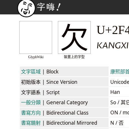
⽋
U+2F
KANGXI
GlyphWiki
裝置上的字型
文字區域
| Block
康熙部首 /
初始版本
| Since Version
Unicod
Han
文字語系
| Script
一般分類
| General Category
So / 其
ON / mo
書寫方向
| Bidirectional Class
書寫鏡射
| Bidirectional Mirrored
N / 否