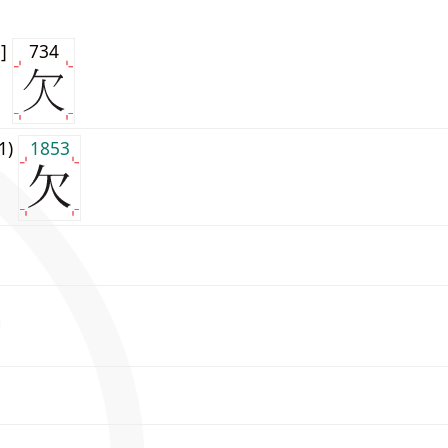
0]
734
j1)
1853