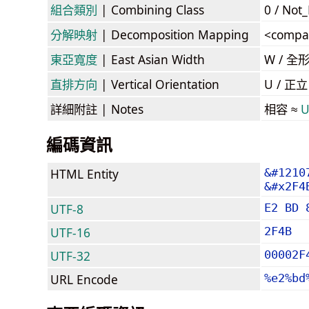
組合類別
| Combining Class
0 / Not
分解映射
| Decomposition Mapping
<compa
東亞寬度
| East Asian Width
W / 全
直排方向
| Vertical Orientation
U / 正
詳細附註
| Notes
相容 ≈
U
編碼資訊
HTML Entity
&#1210
&#x2F4
UTF-8
E2 BD 
UTF-16
2F4B
UTF-32
00002F
URL Encode
%e2%bd