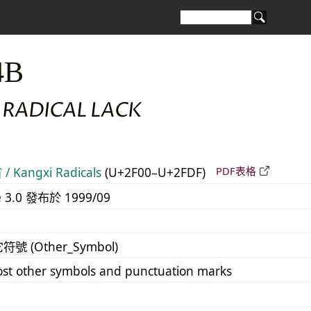
4B
 RADICAL LACK
 Kangxi Radicals
(U+2F00–U+2FDF)
PDF表格
e 3.0 發布於 1999/09
它符號 (Other_Symbol)
st other symbols and punctuation marks