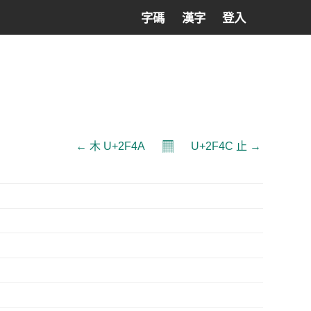
字碼
漢字
登入
𝄜
← ⽊ U+2F4A
U+2F4C ⽌ →