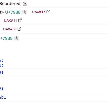
_Reordered; 無
t>
U+79B8
UAX#15
禸
形
UAX#11
立
UAX#50
+79B8
禸
5;
1;
B1
71
%b1