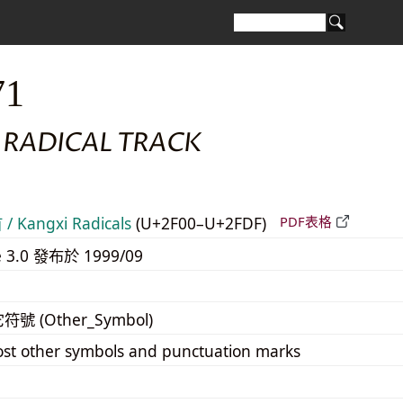
71
 RADICAL TRACK
 Kangxi Radicals
(U+2F00–U+2FDF)
PDF表格
e 3.0 發布於 1999/09
它符號 (Other_Symbol)
st other symbols and punctuation marks