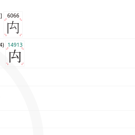
0]
6066
j4)
14913