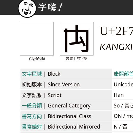
⽱
U+2F
KANGXI
GlyphWiki
裝置上的字型
文字區域
| Block
康熙部首 /
初始版本
| Since Version
Unicod
Han
文字語系
| Script
一般分類
| General Category
So / 其
ON / mo
書寫方向
| Bidirectional Class
書寫鏡射
| Bidirectional Mirrored
N / 否