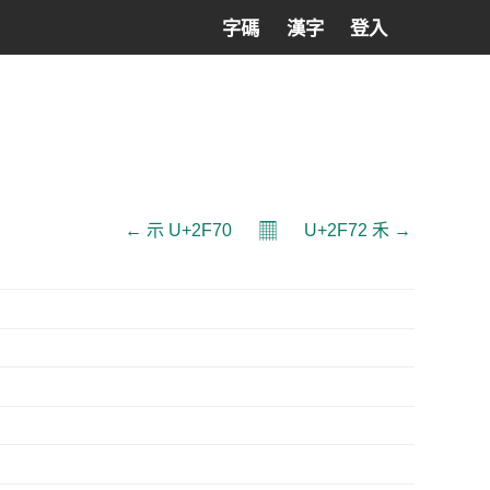
字碼
漢字
登入
𝄜
← ⽰ U+2F70
U+2F72 ⽲ →