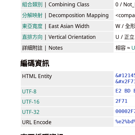
組合類別
| Combining Class
0 / Not
分解映射
| Decomposition Mapping
<compa
東亞寬度
| East Asian Width
W / 全
直排方向
| Vertical Orientation
U / 正
詳細附註
| Notes
相容 ≈
U
編碼資訊
HTML Entity
&#1214
&#x2F7
UTF-8
E2 BD 
UTF-16
2F71
UTF-32
00002F
URL Encode
%e2%bd