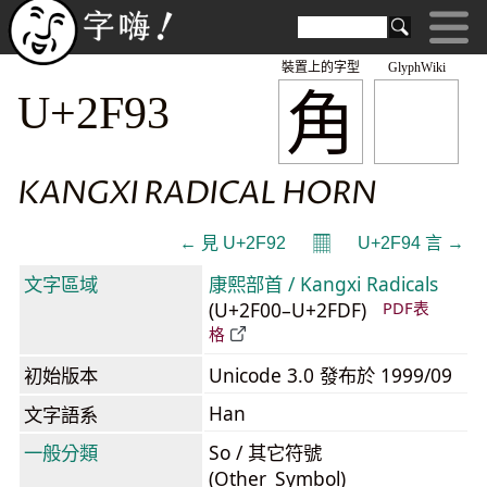
裝置上的字型
GlyphWiki
⾓
U+2F93
KANGXI RADICAL HORN
𝄜
← ⾒ U+2F92
U+2F94 ⾔ →
文字區域
康熙部首 / Kangxi Radicals
(U+2F00–U+2FDF)
PDF表
格
初始版本
Unicode 3.0 發布於 1999/09
Han
文字語系
一般分類
So / 其它符號
(Other_Symbol)