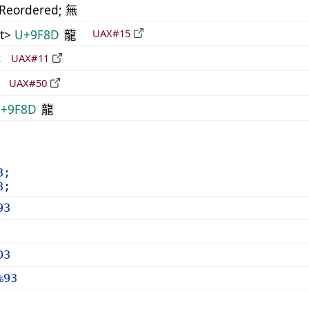
_Reordered; 無
t>
U+9F8D
UAX#15
龍
形
UAX#11
立
UAX#50
+9F8D
龍
3;
3;
93
D3
%93