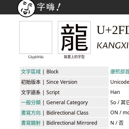
⿓
U+2F
KANGXI
GlyphWiki
裝置上的字型
文字區域
| Block
康熙部首 /
初始版本
| Since Version
Unicod
Han
文字語系
| Script
一般分類
| General Category
So / 其
ON / mo
書寫方向
| Bidirectional Class
書寫鏡射
| Bidirectional Mirrored
N / 否