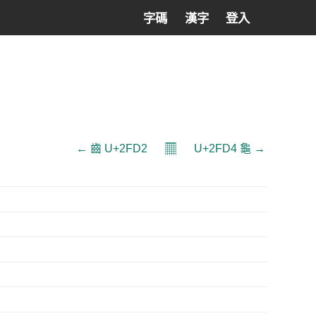
字碼
漢字
登入
𝄜
← ⿒ U+2FD2
U+2FD4 ⿔ →