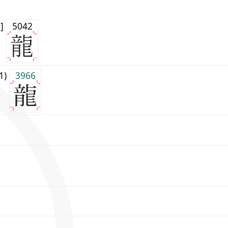
0]
5042
j1)
3966