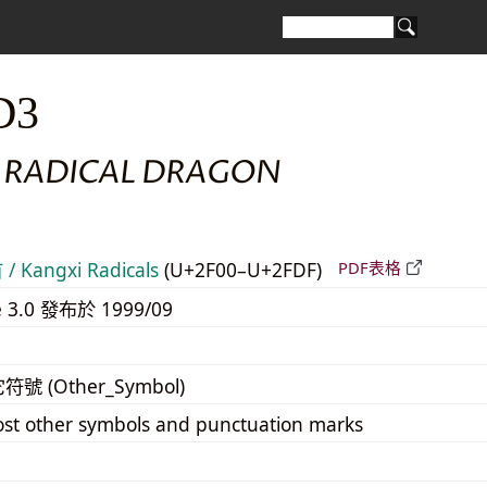
D3
 RADICAL DRAGON
 Kangxi Radicals
(U+2F00–U+2FDF)
PDF表格
e 3.0 發布於 1999/09
它符號 (Other_Symbol)
st other symbols and punctuation marks