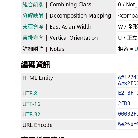
組合類別
| Combining Class
0 / Not
分解映射
| Decomposition Mapping
<compa
東亞寬度
| East Asian Width
W / 全
直排方向
| Vertical Orientation
U / 正
詳細附註
| Notes
相容 ≈
U
編碼資訊
HTML Entity
&#1224
&#x2FD
UTF-8
E2 BF 
UTF-16
2FD3
UTF-32
00002F
URL Encode
%e2%bf