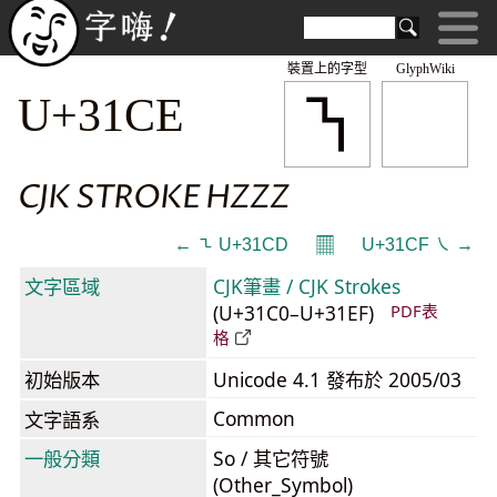
裝置上的字型
GlyphWiki
㇎
U+31CE
CJK STROKE HZZZ
𝄜
← ㇍ U+31CD
U+31CF ㇏ →
文字區域
CJK筆畫 / CJK Strokes
(U+31C0–U+31EF)
PDF表
格
初始版本
Unicode 4.1 發布於 2005/03
Common
文字語系
一般分類
So / 其它符號
(Other_Symbol)