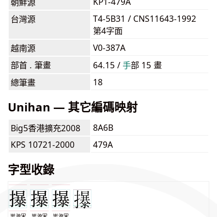
KP1-479A
朝鮮源
T4-5B31 / CNS11643-1992
台灣源
第4字面
V0-387A
越南源
部首 . 筆畫
64.15 /
⼿
部 15 畫
18
總筆畫
Unihan — 其它編碼映射
8A6B
Big5香港擴充2008
KPS 10721-2000
479A
字型收錄
思源宋
思源宋
思源宋