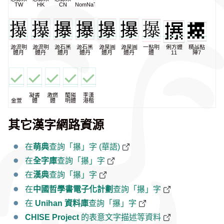
TW
HK
CN
NomNaTong
源流明
源流明
源石黑
源石黑
源泉圓
源泉圓
一點明
俐方體
精品點
體月
體丹
體月
體丹
體月
體丹
體
11
陣7
凝書
激燃
蘭陽
李漢
金萱
體
體
明體
港楷
其它漢字網路資源
在
萌典
查詢「㩧」字 (華語)
在
全字庫
查詢「㩧」字
在
漢典
查詢「㩧」字
在
中國哲學書電子化計劃
查詢「㩧」字
在
Unihan 資料庫
查詢「㩧」字
CHISE Project
的表意文字描述等資料