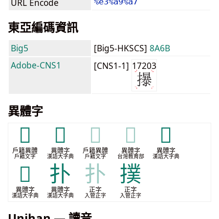
URL Encode
%e3%a9%a7
東亞編碼資訊
Big5
[Big5-HKSCS]
8A6B
Adobe-CNS1
[CNS1-1]
17203
異體字
𢪊
𢹯
𢹯
𢹯
𢻭
戶籍異體
異體字
戶籍異體
異體字
異體字
戶籍文字
漢語大字典
戶籍文字
台灣教育部
漢語大字典
𣀛
扑
扑
撲
異體字
異體字
正字
正字
漢語大字典
漢語大字典
入管正字
入管正字
Unihan — 讀音