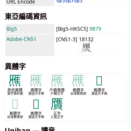
URL Encode
%e3%b7%b3
東亞編碼資訊
Big5
[Big5-HKSCS]
9879
Adobe-CNS1
[CNS1-3]
18132
異體字
𤎝
𤎝
𤎝
𤎝
𤏚
其他異體
異體字
戶籍異體
異體字
異體字
漢字資料庫
漢語大字典
戶籍文字
台灣教育部
漢語大字典
𤏚
𤑤
贋
異體字
異體字
正字
台灣教育部
漢語大字典
入管正字
Unihan — 讀音