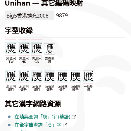
Unihan — 其它編碼映射
9879
Big5香港擴充2008
字型收錄
思源宋
思源宋
思源宋
崇羲篆
TW
HK
CN
體
源流明
源流明
源石黑
源石黑
源泉圓
源泉圓
一點明
體月
體丹
體月
體丹
體月
體丹
體
其它漢字網路資源
在
萌典
查詢「㷳」字 (華語)
在
全字庫
查詢「㷳」字