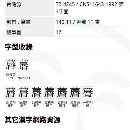
台灣源
T3-4E45 / CNS11643-1992 第
3字面
部首 . 筆畫
140.11 /
⾋
部 11 畫
17
總筆畫
字型收錄
思源宋
CN
NomNaTong
源流明
源流明
源石黑
源石黑
源泉圓
源泉圓
一點明
體月
體丹
體月
體丹
體月
體丹
體
其它漢字網路資源