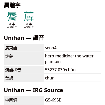
異體字
脣
蓐
正字
正字
入管正字
入管正字
Unihan — 讀音
seon4
廣東話
herb medicine; the water
定義
plantain
53277.030:chún
漢語拼音
chún
華語
Unihan — IRG Source
G5-695B
中國源