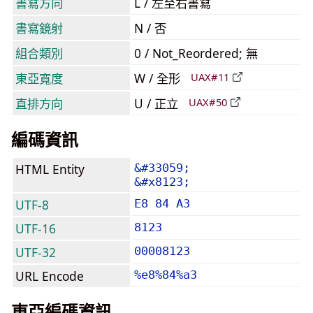
書寫方向
L / 左至右書寫
書寫鏡射
N / 否
組合類別
0 / Not_Reordered; 無
東亞寬度
W / 全形
UAX#11
直排方向
U / 正立
UAX#50
編碼資訊
HTML Entity
&#33059;
&#x8123;
UTF-8
E8 84 A3
UTF-16
8123
UTF-32
00008123
URL Encode
%e8%84%a3
東亞編碼資訊