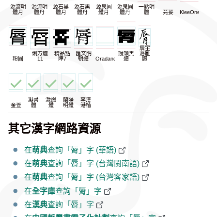
源流明
源流明
源石黑
源石黑
源泉圓
源泉圓
一點明
體月
體丹
體月
體丹
體月
體丹
體
芫荽
KleeOne
辰宇
俐方體
精品點
匯文明
饅頭黑
落雁
粉圓
11
陣7
朝體
Oradano
體
體
凝書
激燃
蘭陽
李漢
金萱
體
體
明體
港楷
其它漢字網路資源
在
萌典
查詢「脣」字 (華語)
在
萌典
查詢「脣」字 (台灣閩南語)
在
萌典
查詢「脣」字 (台灣客家語)
在
全字庫
查詢「脣」字
在
漢典
查詢「脣」字