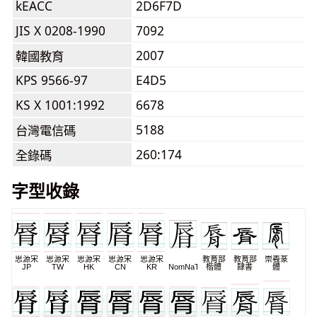
kEACC
2D6F7D
JIS X 0208-1990
7092
2007
韓國教育
KPS 9566-97
E4D5
KS X 1001:1992
6678
5188
台灣電信碼
260:174
全錄碼
字型收錄
思源宋
思源宋
思源宋
思源宋
思源宋
教育部
教育部
崇羲篆
JP
TW
HK
CN
KR
NomNaTong
楷體
隸書
體