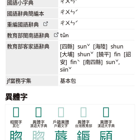
ㄔㄨㄣˊ
國語小字典
ㄔㄨㄣˊ
國語辭典簡編本
ㄔㄨㄣˊ
重編國語辭典
tûn
教育部閩南語
辭典
教育部客家語
辭典
[四縣] sunˇ [海陸] shun
[大埔] shunˇ [饒平] fin [詔
安] finˋ [南四縣] sunˇ,
siinˇ
jf當務字集
基本包
異體字
𢨿
𦟢
𦟢
𦟢
𩕁
相關字
異體字
戶籍異體
異體字
異體字
其它
漢語大字典
戶籍文字
台灣教育部
漢語大字典
䐇
䐇
䔚
䥎
䫃