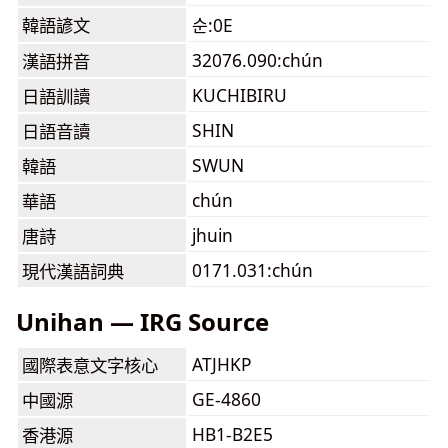
韓語諺文
순:0E
32076.090:chún
漢語拼音
KUCHIBIRU
日語訓讀
SHIN
日語音讀
SWUN
韓語
chún
華語
jhuin
唐詩
0171.031:chún
現代漢語詞典
Unihan — IRG Source
ATJHKP
國際表意文字核心
GE-4860
中國源
HB1-B2E5
香港源