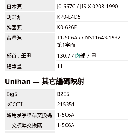
J0-667C / JIS X 0208-1990
日本源
KP0-E4D5
朝鮮源
K0-626E
韓國源
T1-5C6A / CNS11643-1992
台灣源
第1字面
部首 . 筆畫
130.7 /
⾁
部 7 畫
11
總筆畫
Unihan — 其它編碼映射
Big5
B2E5
kCCCII
215351
1-5C6A
通用漢字標準交換碼
1-5C6A
中文標準交換碼