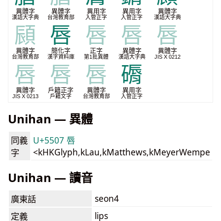
異體字
異體字
異用字
異用字
異體字
漢語大字典
台灣教育部
入管正字
入管正字
漢語大字典
䫃
唇
唇
唇
唇
異體字
簡化字
正字
異體字
異體字
台灣教育部
漢字資料庫
第1批異體
漢語大字典
JIS X 0212
唇
唇
唇
磭
異體字
戶籍正字
異體字
異用字
JIS X 0213
戶籍文字
台灣教育部
入管正字
Unihan — 異體
同義
U+5507 唇
<kHKGlyph,kLau,kMatthews,kMeyerWempe
字
Unihan — 讀音
seon4
廣東話
lips
定義