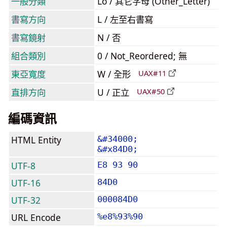
一般分類
Lo / 其它字母 (Other_Letter)
書寫方向
L / 左至右書寫
書寫鏡射
N / 否
組合類別
0 / Not_Reordered; 無
東亞寬度
W / 全形
UAX#11
直排方向
U / 正立
UAX#50
編碼資訊
HTML Entity
&#34000;
&#x84D0;
UTF-8
E8 93 90
UTF-16
84D0
UTF-32
000084D0
URL Encode
%e8%93%90