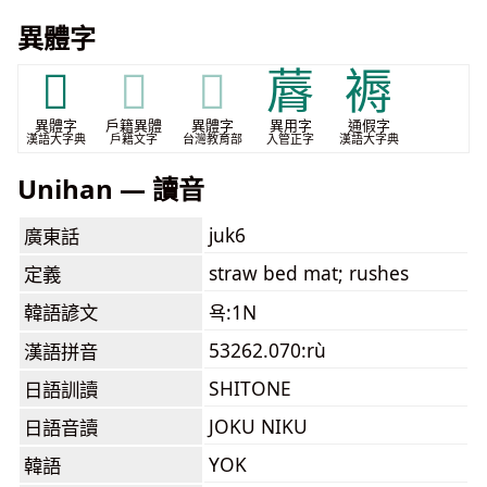
異體字
𦸳
𦸳
𦸳
䔚
褥
異體字
戶籍異體
異體字
異用字
通假字
漢語大字典
戶籍文字
台灣教育部
入管正字
漢語大字典
Unihan — 讀音
juk6
廣東話
straw bed mat; rushes
定義
韓語諺文
욕:1N
53262.070:rù
漢語拼音
SHITONE
日語訓讀
JOKU NIKU
日語音讀
YOK
韓語