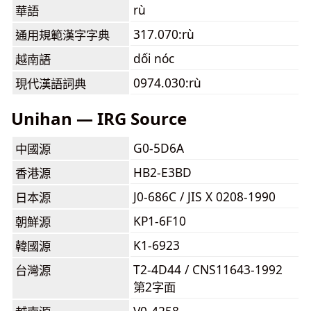
rù
華語
317.070:rù
通用規範漢字字典
dối nóc
越南語
0974.030:rù
現代漢語詞典
Unihan — IRG Source
G0-5D6A
中國源
HB2-E3BD
香港源
J0-686C / JIS X 0208-1990
日本源
KP1-6F10
朝鮮源
K1-6923
韓國源
T2-4D44 / CNS11643-1992
台灣源
第2字面