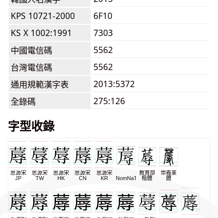
KPS 10721-2000
6F10
KS X 1002:1991
7303
5562
中國電信碼
5562
台灣電信碼
2013:5372
通用規範漢字表
275:126
全錄碼
字型收錄
思源宋
思源宋
思源宋
思源宋
思源宋
教育部
崇羲篆
JP
TW
HK
CN
KR
NomNaTong
楷體
體