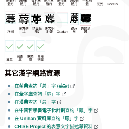
源流明
源流明
源石黑
源石黑
源泉圓
源泉圓
一點明
體月
體丹
體月
體丹
體月
體丹
體
芫荽
KleeOne
俐方體
精品點
匯文明
得意
饅頭黑
粉圓
11
陣7
朝體
Oradano
黑
體
凝書
激燃
蘭陽
金萱
體
體
明體
其它漢字網路資源
在
萌典
查詢「蓐」字 (華語)
在
全字庫
查詢「蓐」字
在
漢典
查詢「蓐」字
在
中國哲學書電子化計劃
查詢「蓐」字
在
Unihan 資料庫
查詢「蓐」字
CHISE Project
的表意文字描述等資料