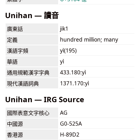
Unihan — 讀音
jik1
廣東話
hundred million; many
定義
yì(195)
漢語字頻
yì
華語
433.180:yì
通用規範漢字字典
1371.170:yì
現代漢語詞典
Unihan — IRG Source
AG
國際表意文字核心
G0-525A
中國源
H-89D2
香港源