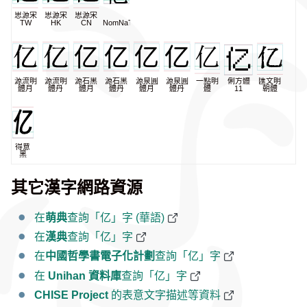
思源宋
思源宋
思源宋
TW
HK
CN
NomNaTong
源流明
源流明
源石黑
源石黑
源泉圓
源泉圓
一點明
俐方體
匯文明
體月
體丹
體月
體丹
體月
體丹
體
11
朝體
得意
黑
其它漢字網路資源
在
萌典
查詢「亿」字 (華語)
在
漢典
查詢「亿」字
在
中國哲學書電子化計劃
查詢「亿」字
在
Unihan 資料庫
查詢「亿」字
CHISE Project
的表意文字描述等資料