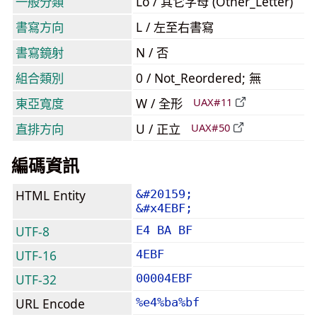
一般分類
Lo / 其它字母 (Other_Letter)
書寫方向
L / 左至右書寫
書寫鏡射
N / 否
組合類別
0 / Not_Reordered; 無
東亞寬度
W / 全形
UAX#11
直排方向
U / 正立
UAX#50
編碼資訊
HTML Entity
&#20159;
&#x4EBF;
UTF-8
E4 BA BF
UTF-16
4EBF
UTF-32
00004EBF
URL Encode
%e4%ba%bf