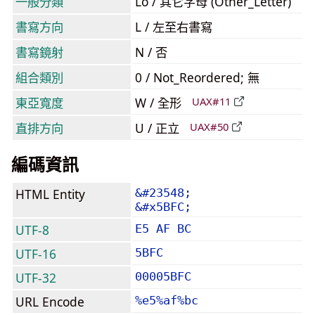
一般分類
Lo / 其它字母 (Other_Letter)
書寫方向
L / 左至右書寫
書寫鏡射
N / 否
組合類別
0 / Not_Reordered; 無
東亞寬度
W / 全形
UAX#11
直排方向
U / 正立
UAX#50
編碼資訊
HTML Entity
&#23548;
&#x5BFC;
UTF-8
E5 AF BC
UTF-16
5BFC
UTF-32
00005BFC
URL Encode
%e5%af%bc