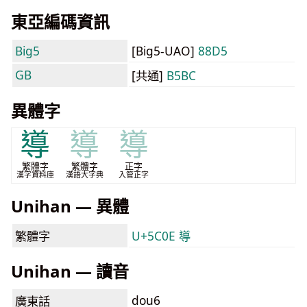
東亞編碼資訊
Big5
[Big5-UAO]
88D5
GB
[共通]
B5BC
異體字
導
導
導
繁體字
繁體字
正字
漢字資料庫
漢語大字典
入管正字
Unihan — 異體
繁體字
U+5C0E 導
Unihan — 讀音
dou6
廣東話