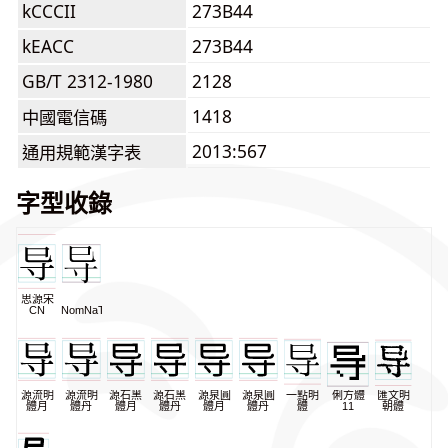
kCCCII
273B44
kEACC
273B44
GB/T 2312-1980
2128
1418
中國電信碼
2013:567
通用規範漢字表
字型收錄
思源宋
CN
NomNaTong
源流明
源流明
源石黑
源石黑
源泉圓
源泉圓
一點明
俐方體
匯文明
體月
體丹
體月
體丹
體月
體丹
體
11
朝體