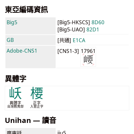
東亞編碼資訊
Big5
[Big5-HKSCS]
8D60
[Big5-UAO]
82D1
GB
[共通]
E1CA
Adobe-CNS1
[CNS1-3]
17961
異體字
岆
楆
異體字
正字
台灣教育部
入管正字
Unihan — 讀音
jiu5
廣東話