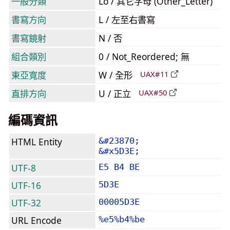
一般分類
Lo / 其它字母 (Other_Letter)
書寫方向
L / 左至右書寫
書寫鏡射
N / 否
組合類別
0 / Not_Reordered; 無
東亞寬度
W / 全形
UAX#11
直排方向
U / 正立
UAX#50
編碼資訊
HTML Entity
&#23870;
&#x5D3E;
UTF-8
E5 B4 BE
UTF-16
5D3E
UTF-32
00005D3E
URL Encode
%e5%b4%be