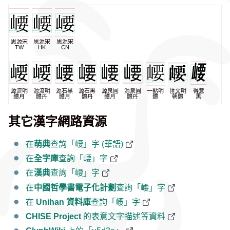
思源宋
思源宋
思源宋
TW
HK
CN
源流明
源流明
源石黑
源石黑
源泉圓
源泉圓
一點明
匯文明
得意
體月
體丹
體月
體丹
體月
體丹
體
朝體
黑
其它漢字網路資源
在
萌典
查詢「崾」字 (華語)
在
全字庫
查詢「崾」字
在
漢典
查詢「崾」字
在
中國哲學書電子化計劃
查詢「崾」字
在
Unihan 資料庫
查詢「崾」字
CHISE Project
的表意文字描述等資料