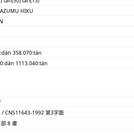
) tán(50) tan(13)
HAZUMU HIKU
N
:dàn 358.070:tán
0:dàn 1113.040:tán
F
3 / CNS11643-1992 第3字面
⼸
部 8 畫