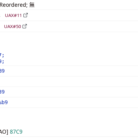
_Reordered; 無
形
UAX#11
立
UAX#50
7;
9;
B9
39
%b9
UAO]
87C9