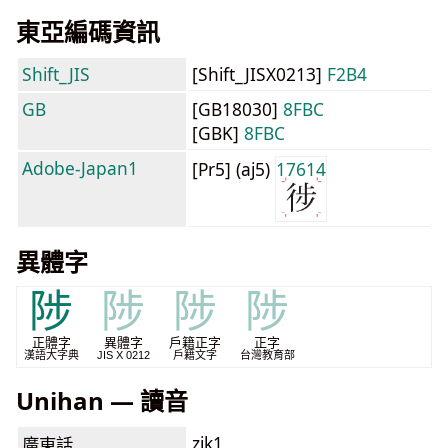
東亞編碼資訊
Shift_JIS
[Shift_JISX0213]
F2B4
GB
[GB18030]
8FBC
[GBK]
8FBC
Adobe-Japan1
[Pr5] (aj5)
17614
異體字
陟
陟
陟
陟
正體字
異體字
戶籍正字
正字
漢語大字典
JIS X 0212
戶籍文字
台灣教育部
Unihan — 讀音
zik1
廣東話