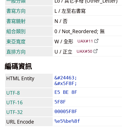
一般分類
Lo / 其它字母 (Other_Letter)
書寫方向
L / 左至右書寫
書寫鏡射
N / 否
組合類別
0 / Not_Reordered; 無
東亞寬度
W / 全形
UAX#11
直排方向
U / 正立
UAX#50
編碼資訊
HTML Entity
&#24463;
&#x5F8F;
UTF-8
E5 BE 8F
UTF-16
5F8F
UTF-32
00005F8F
URL Encode
%e5%be%8f