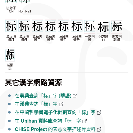
思源宋
CN
NomNaTong
源流明
源流明
源石黑
源石黑
源泉圓
源泉圓
一點明
俐方體
匯文明
體月
體丹
體月
體丹
體月
體丹
體
11
朝體
得意
黑
其它漢字網路資源
在
萌典
查詢「标」字 (華語)
在
漢典
查詢「标」字
在
中國哲學書電子化計劃
查詢「标」字
在
Unihan 資料庫
查詢「标」字
CHISE Project
的表意文字描述等資料