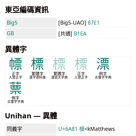
東亞編碼資訊
Big5
[Big5-UAO]
87E1
GB
[共通]
B1EA
異體字
幖
標
標
標
漂
正字
繁體字
繁體字
正字
例字
入管正字
漢字資料庫
漢語大字典
入管正字
古僮字字典
蔈
例字
古僮字字典
Unihan — 異體
同義字
U+6A81 檁
<kMatthews