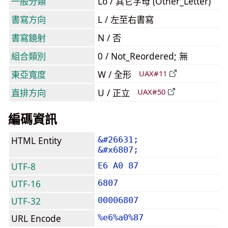
一般分類
Lo / 其它字母 (Other_Letter)
書寫方向
L / 左至右書寫
書寫鏡射
N / 否
組合類別
0 / Not_Reordered; 無
東亞寬度
W / 全形
UAX#11
直排方向
U / 正立
UAX#50
編碼資訊
HTML Entity
&#26631;
&#x6807;
UTF-8
E6 A0 87
UTF-16
6807
UTF-32
00006807
URL Encode
%e6%a0%87