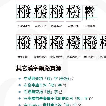
思源宋TW
思源宋HK
思源宋CN
思源宋KR
崇羲篆體
源流明體月
源流明體丹
源石黑體月
源石黑體丹
源泉圓體月
源泉
其它漢字網路資源
在
萌典
查詢「橃」字 (華語)
在
全字庫
查詢「橃」字
在
漢典
查詢「橃」字
在
中國哲學書電子化計劃
查詢「橃」字
在
Unihan 資料庫
查詢「橃」字