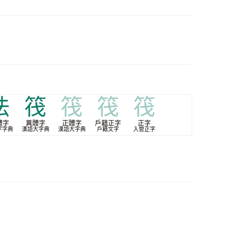
法
筏
筏
筏
筏
體字
異體字
正體字
戶籍正字
正字
字字典
漢語大字典
漢語大字典
戶籍文字
入管正字