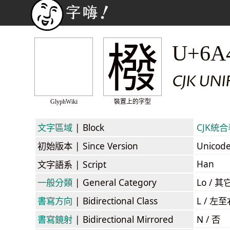
橃
U+6A
CJK UN
GlyphWiki
裝置上的字型
文字區域
| Block
CJK統合表
初始版本
| Since Version
Unicod
Han
文字語系
| Script
一般分類
| General Category
Lo / 其它
書寫方向
| Bidirectional Class
L / 左
書寫鏡射
| Bidirectional Mirrored
N / 否