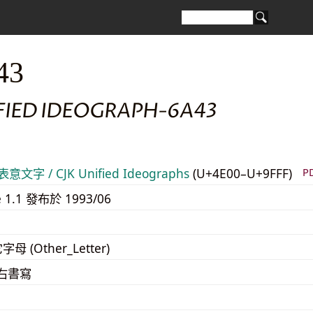
43
IFIED IDEOGRAPH-6A43
意文字 / CJK Unified Ideographs
(U+4E00–U+9FFF)
P
e 1.1 發布於 1993/06
字母 (Other_Letter)
至右書寫