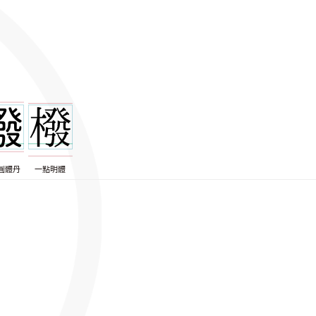
圓體丹
一點明體