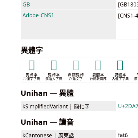
GB
[GB180
Adobe-CNS1
[CNS1-
異體字
𣚒
𦪑
𦪑
𦪑
𫭨
異體字
異體字
戶籍異體
異體字
異體字
古僮字字典
漢語大字典
戶籍文字
台灣教育部
古僮字字典
漢
Unihan — 異體
U+2DA70
kSimplifiedVariant |
簡化字
Unihan — 讀音
fat6
kCantonese |
廣東話