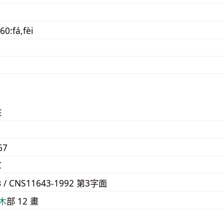
60:fá,fèi
E
67
C
B / CNS11643-1992 第3字面
⽊
部 12 畫