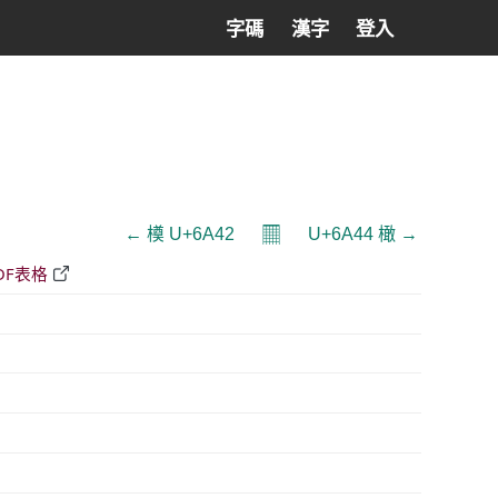
字碼
漢字
登入
𝄜
← 橂 U+6A42
U+6A44 橄 →
DF表格