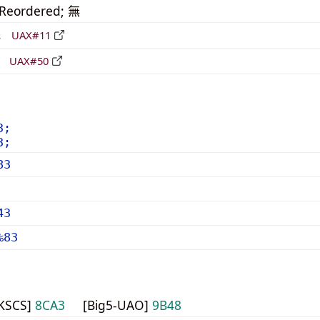
_Reordered; 無
形
UAX#11
立
UAX#50
3;
3;
83
43
%83
HKSCS]
8CA3
[Big5-UAO]
9B48