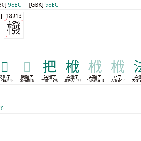
30]
98EC
[GBK]
98EC
4]
18913
𭩰
𭩰
把
栰
栰
栰
簡化字
簡體字
異體字
異體字
異體字
正字
異
字資料庫
繁簡關係
古僮字字典
漢語大字典
台灣教育部
入管正字
古僮
 𭩰