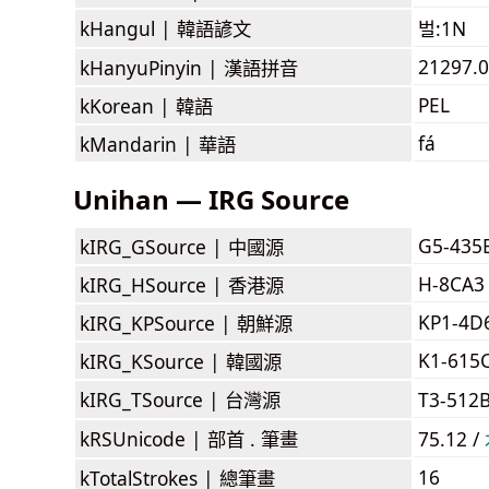
kHangul |
韓語諺文
벌:1N
21297.0
kHanyuPinyin |
漢語拼音
PEL
kKorean |
韓語
fá
kMandarin |
華語
Unihan — IRG Source
G5-435
kIRG_GSource |
中國源
H-8CA3
kIRG_HSource |
香港源
KP1-4D
kIRG_KPSource |
朝鮮源
K1-615
kIRG_KSource |
韓國源
kIRG_TSource |
台灣源
T3-512
kRSUnicode |
部首 . 筆畫
75.12 /
16
kTotalStrokes |
總筆畫