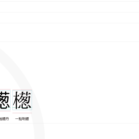
圓體丹
一點明體