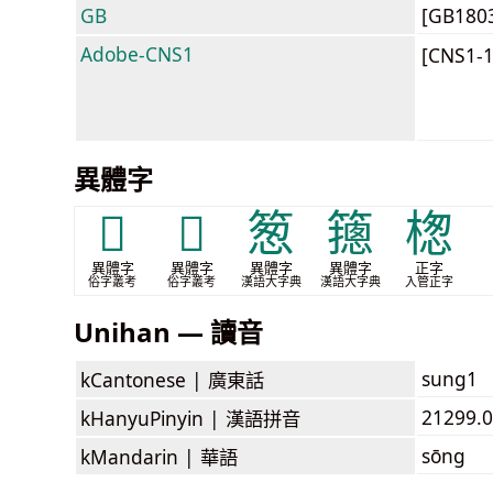
GB
[GB180
Adobe-CNS1
[CNS1-
異體字
𥳺
𥵅
䈡
䉥
楤
異體字
異體字
異體字
異體字
正字
俗字叢考
俗字叢考
漢語大字典
漢語大字典
入管正字
Unihan — 讀音
sung1
kCantonese |
廣東話
21299.0
kHanyuPinyin |
漢語拼音
sōng
kMandarin |
華語