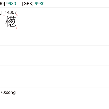
30]
9980
[GBK]
9980
1]
14307
70:sōng