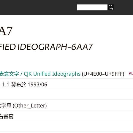
A7
IFIED IDEOGRAPH-6AA7
意文字 / CJK Unified Ideographs
(U+4E00–U+9FFF)
P
e 1.1 發布於 1993/06
字母 (Other_Letter)
至右書寫