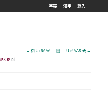
字碼
漢字
登入
𝄜
← 檦 U+6AA6
U+6AA8 檨 →
DF表格