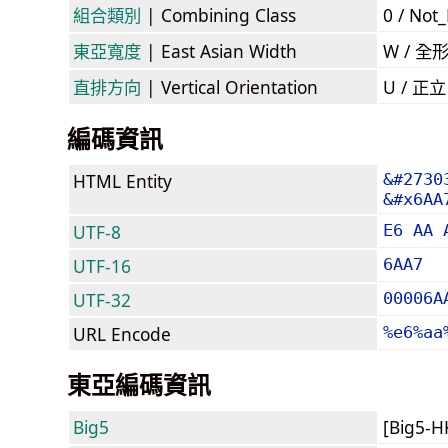
組合類別
| Combining Class
0 / Not
東亞寬度
| East Asian Width
W / 全
直排方向
| Vertical Orientation
U / 正
編碼資訊
HTML Entity
&#2730
&#x6AA
UTF-8
E6 AA 
UTF-16
6AA7
UTF-32
00006A
URL Encode
%e6%aa
東亞編碼資訊
Big5
[Big5-