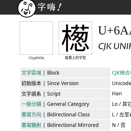
檧
U+6A
CJK UN
GlyphWiki
裝置上的字型
文字區域
| Block
CJK統合表
初始版本
| Since Version
Unicod
Han
文字語系
| Script
一般分類
| General Category
Lo / 其它
書寫方向
| Bidirectional Class
L / 左
書寫鏡射
| Bidirectional Mirrored
N / 否