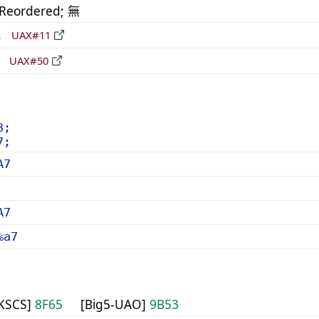
_Reordered; 無
形
UAX#11
立
UAX#50
3;
7;
A7
A7
%a7
HKSCS]
8F65
[Big5-UAO]
9B53