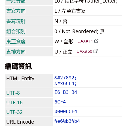
一般分類
Lo / 其它字母 (Other_Letter)
書寫方向
L / 左至右書寫
書寫鏡射
N / 否
組合類別
0 / Not_Reordered; 無
東亞寬度
W / 全形
UAX#11
直排方向
U / 正立
UAX#50
編碼資訊
HTML Entity
&#27892;
&#x6CF4;
UTF-8
E6 B3 B4
UTF-16
6CF4
UTF-32
00006CF4
URL Encode
%e6%b3%b4