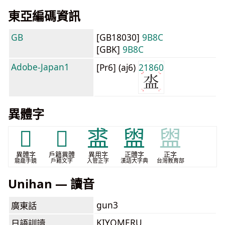
東亞編碼資訊
GB
[GB18030]
9B8C
[GBK]
9B8C
Adobe-Japan1
[Pr6] (aj6)
21860
異體字
𣹉
𤃗
盚
盥
盥
異體字
戶籍異體
異用字
正體字
正字
龍龕手鏡
戶籍文字
入管正字
漢語大字典
台灣教育部
Unihan — 讀音
gun3
廣東話
KIYOMERU
日語訓讀