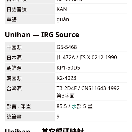
KAN
日語音讀
guàn
華語
Unihan — IRG Source
G5-5468
中國源
J1-472A / JIS X 0212-1990
日本源
KP1-50D5
朝鮮源
K2-4023
韓國源
T3-2D4F / CNS11643-1992
台灣源
第3字面
部首 . 筆畫
85.5 /
⽔
部 5 畫
9
總筆畫
Unihan — 其它編碼映射