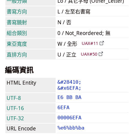
一般分類
Lo / 其它字母 (Other_Letter)
書寫方向
L / 左至右書寫
書寫鏡射
N / 否
組合類別
0 / Not_Reordered; 無
東亞寬度
W / 全形
UAX#11
直排方向
U / 正立
UAX#50
編碼資訊
HTML Entity
&#28410;
&#x6EFA;
UTF-8
E6 BB BA
UTF-16
6EFA
UTF-32
00006EFA
URL Encode
%e6%bb%ba