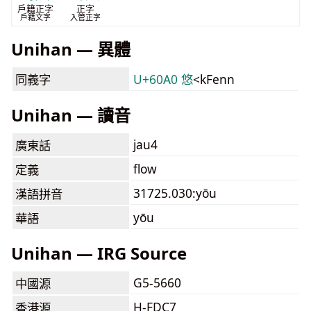
戶籍正字
正字
戶籍文字
入管正字
Unihan — 異體
同義字
U+60A0 悠
<kFenn
Unihan — 讀音
jau4
廣東話
flow
定義
31725.030:yōu
漢語拼音
yōu
華語
Unihan — IRG Source
G5-5660
中國源
H-FDC7
香港源