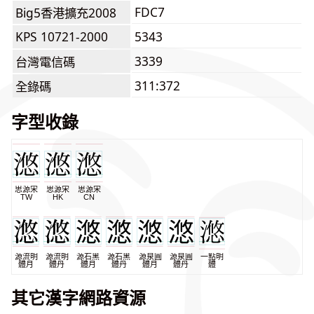
FDC7
Big5香港擴充2008
KPS 10721-2000
5343
3339
台灣電信碼
311:372
全錄碼
字型收錄
思源宋
思源宋
思源宋
TW
HK
CN
源流明
源流明
源石黑
源石黑
源泉圓
源泉圓
一點明
體月
體丹
體月
體丹
體月
體丹
體
其它漢字網路資源