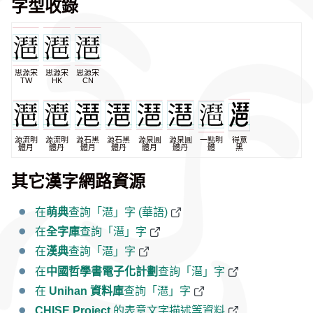
字型收錄
思源宋
思源宋
思源宋
TW
HK
CN
源流明
源流明
源石黑
源石黑
源泉圓
源泉圓
一點明
得意
體月
體丹
體月
體丹
體月
體丹
體
黑
其它漢字網路資源
在
萌典
查詢「潖」字 (華語)
在
全字庫
查詢「潖」字
在
漢典
查詢「潖」字
在
中國哲學書電子化計劃
查詢「潖」字
在
Unihan 資料庫
查詢「潖」字
CHISE Project
的表意文字描述等資料