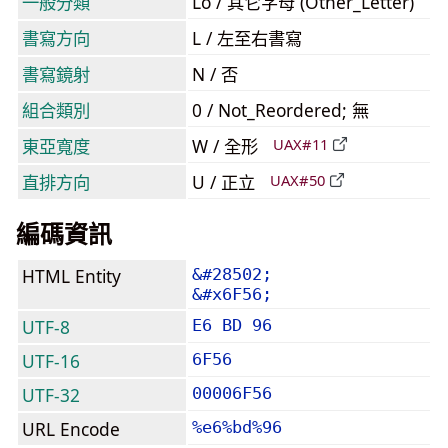
一般分類
Lo / 其它字母 (Other_Letter)
書寫方向
L / 左至右書寫
書寫鏡射
N / 否
組合類別
0 / Not_Reordered; 無
東亞寬度
W / 全形
UAX#11
直排方向
U / 正立
UAX#50
編碼資訊
HTML Entity
&#28502;
&#x6F56;
UTF-8
E6 BD 96
UTF-16
6F56
UTF-32
00006F56
URL Encode
%e6%bd%96