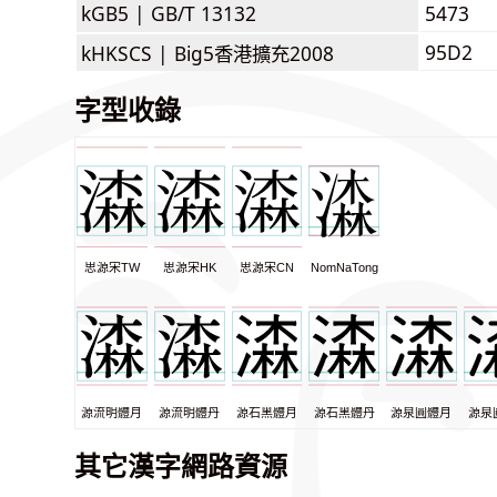
kGB5 |
GB/T 13132
5473
95D2
kHKSCS |
Big5香港擴充2008
字型收錄
思源宋TW
思源宋HK
思源宋CN
NomNaTong
源流明體月
源流明體丹
源石黑體月
源石黑體丹
源泉圓體月
源泉
其它漢字網路資源