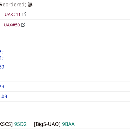
_Reordered; 無
形
UAX#11
立
UAX#50
7;
9;
B9
79
%b9
HKSCS]
95D2
[Big5-UAO]
9BAA