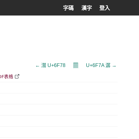
字碼
漢字
登入
𝄜
← 潸 U+6F78
U+6F7A 潺 →
DF表格