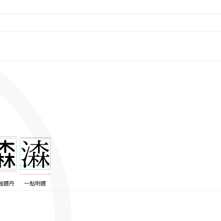
圓體丹
一點明體