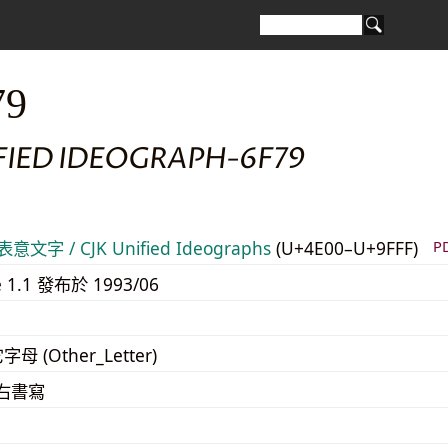
79
FIED IDEOGRAPH-6F79
意文字 / CJK Unified Ideographs
(U+4E00–U+9FFF)
P
e 1.1 發布於 1993/06
字母 (Other_Letter)
至右書寫