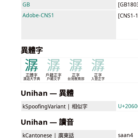
GB
[GB180
Adobe-CNS1
[CNS1-
異體字
潺
潺
潺
潺
正體字
戶籍正字
正字
正字
漢語大字典
戶籍文字
台灣教育部
入管正字
Unihan — 異體
U+20606
kSpoofingVariant |
相似字
Unihan — 讀音
saan4
kCantonese |
廣東話