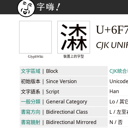
潹
U+6F
CJK UNI
GlyphWiki
裝置上的字型
文字區域
| Block
CJK統合表
初始版本
| Since Version
Unicod
Han
文字語系
| Script
一般分類
| General Category
Lo / 其它
書寫方向
| Bidirectional Class
L / 左
書寫鏡射
| Bidirectional Mirrored
N / 否