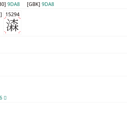
30]
9DA8
[GBK]
9DA8
1]
15294
 𠘆