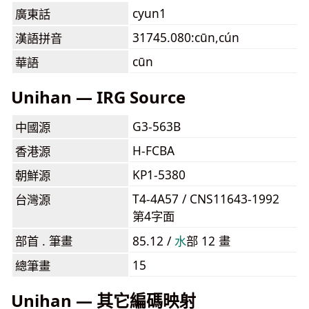
cyun1
廣東話
31745.080:cūn,cún
漢語拼音
cūn
華語
Unihan — IRG Source
G3-563B
中國源
H-FCBA
香港源
KP1-5380
朝鮮源
T4-4A57 / CNS11643-1992
台灣源
第4字面
部首 . 筆畫
85.12 /
⽔
部 12 畫
15
總筆畫
Unihan — 其它編碼映射