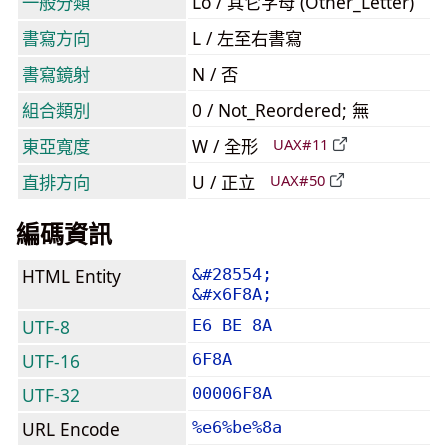
一般分類
Lo / 其它字母 (Other_Letter)
書寫方向
L / 左至右書寫
書寫鏡射
N / 否
組合類別
0 / Not_Reordered; 無
東亞寬度
W / 全形
UAX#11
直排方向
U / 正立
UAX#50
編碼資訊
HTML Entity
&#28554;
&#x6F8A;
UTF-8
E6 BE 8A
UTF-16
6F8A
UTF-32
00006F8A
URL Encode
%e6%be%8a