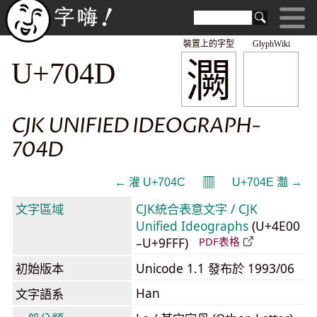
裝置上的字型
GlyphWiki
灍
U+704D
CJK UNIFIED IDEOGRAPH-
704D
𝄜
← 灌 U+704C
U+704E 灎 →
文字區域
CJK統合表意文字 / CJK
Unified Ideographs
(U+4E00
–U+9FFF)
PDF表格
初始版本
Unicode 1.1 發布於 1993/06
Han
文字語系