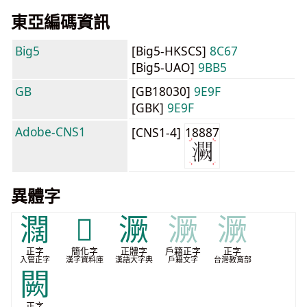
東亞編碼資訊
Big5
[Big5-HKSCS]
8C67
[Big5-UAO]
9BB5
GB
[GB18030]
9E9F
[GBK]
9E9F
Adobe-CNS1
[CNS1-4]
18887
異體字
𤄃
𫞝
㵐
㵐
㵐
正字
簡化字
正體字
戶籍正字
正字
入管正字
漢字資料庫
漢語大字典
戶籍文字
台灣教育部
闕
正字