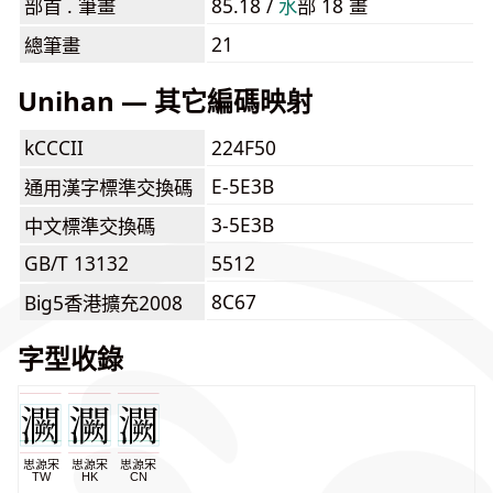
部首 . 筆畫
85.18 /
⽔
部 18 畫
21
總筆畫
Unihan — 其它編碼映射
kCCCII
224F50
E-5E3B
通用漢字標準交換碼
3-5E3B
中文標準交換碼
GB/T 13132
5512
8C67
Big5香港擴充2008
字型收錄
思源宋
思源宋
思源宋
TW
HK
CN