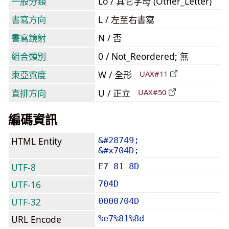
一般分類
Lo / 其它字母 (Other_Letter)
書寫方向
L / 左至右書寫
書寫鏡射
N / 否
組合類別
0 / Not_Reordered; 無
東亞寬度
W / 全形
UAX#11
直排方向
U / 正立
UAX#50
編碼資訊
HTML Entity
&#28749;
&#x704D;
UTF-8
E7 81 8D
UTF-16
704D
UTF-32
0000704D
URL Encode
%e7%81%8d