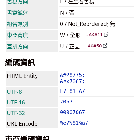
書寫方向
L / 左至右書寫
書寫鏡射
N / 否
組合類別
0 / Not_Reordered; 無
東亞寬度
W / 全形
UAX#11
直排方向
U / 正立
UAX#50
編碼資訊
HTML Entity
&#28775;
&#x7067;
UTF-8
E7 81 A7
UTF-16
7067
UTF-32
00007067
URL Encode
%e7%81%a7
東亞編碼資訊