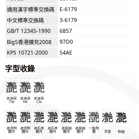
E-6179
通用漢字標準交換碼
3-6179
中文標準交換碼
GB/T 12345-1990
6857
97D0
Big5香港擴充2008
KPS 10721-2000
54AE
字型收錄
思源宋
思源宋
思源宋
TW
HK
CN
源流明
源流明
源石黑
源石黑
源泉圓
源泉圓
一點明
體月
體丹
體月
體丹
體月
體丹
體
芫荽
粉圓