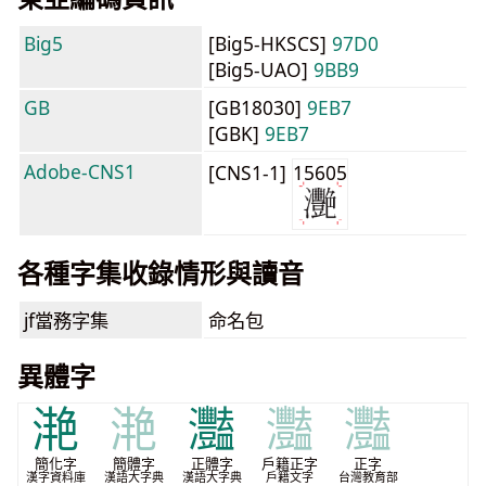
Big5
[Big5-HKSCS]
97D0
[Big5-UAO]
9BB9
GB
[GB18030]
9EB7
[GBK]
9EB7
Adobe-CNS1
[CNS1-1]
15605
各種字集收錄情形與讀音
jf當務字集
命名包
異體字
滟
滟
灩
灩
灩
簡化字
簡體字
正體字
戶籍正字
正字
漢字資料庫
漢語大字典
漢語大字典
戶籍文字
台灣教育部