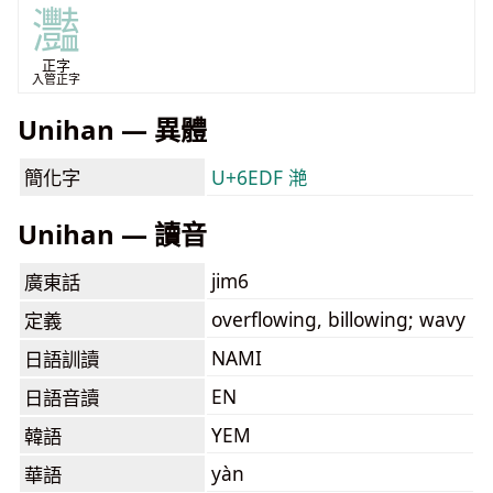
灩
正字
入管正字
Unihan — 異體
簡化字
U+6EDF 滟
Unihan — 讀音
jim6
廣東話
overflowing, billowing; wavy
定義
NAMI
日語訓讀
EN
日語音讀
YEM
韓語
yàn
華語