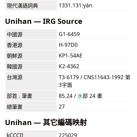
1331.131:yàn
現代漢語詞典
Unihan — IRG Source
G1-6459
中國源
H-97D0
香港源
KP1-54AE
朝鮮源
K2-4362
韓國源
台灣源
T3-6179 / CNS11643-1992 第
3字面
部首 . 筆畫
85.24 /
⽔
部 24 畫
27
總筆畫
Unihan — 其它編碼映射
kCCCII
225029