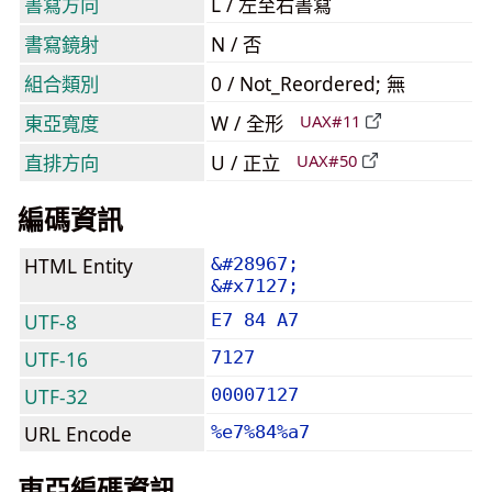
書寫方向
L / 左至右書寫
書寫鏡射
N / 否
組合類別
0 / Not_Reordered; 無
東亞寬度
W / 全形
UAX#11
直排方向
U / 正立
UAX#50
編碼資訊
HTML Entity
&#28967;
&#x7127;
UTF-8
E7 84 A7
UTF-16
7127
UTF-32
00007127
URL Encode
%e7%84%a7
東亞編碼資訊