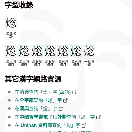
字型收錄
思源宋
CN
源流明
源流明
源石黑
源石黑
源泉圓
源泉圓
一點明
體月
體丹
體月
體丹
體月
體丹
體
其它漢字網路資源
在
萌典
查詢「焧」字 (華語)
在
全字庫
查詢「焧」字
在
漢典
查詢「焧」字
在
中國哲學書電子化計劃
查詢「焧」字
在
Unihan 資料庫
查詢「焧」字