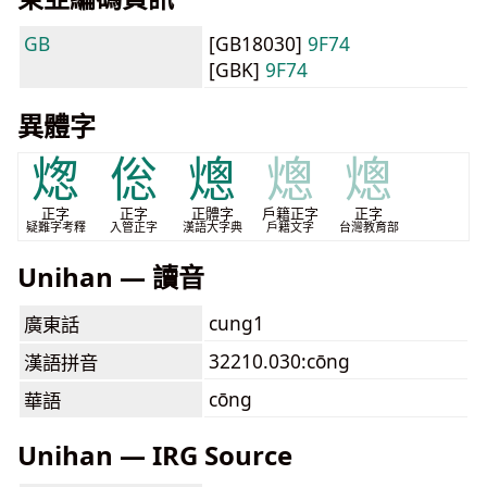
GB
[GB18030]
9F74
[GBK]
9F74
異體字
㷓
倊
熜
熜
熜
正字
正字
正體字
戶籍正字
正字
疑難字考釋
入管正字
漢語大字典
戶籍文字
台灣教育部
Unihan — 讀音
cung1
廣東話
32210.030:cōng
漢語拼音
cōng
華語
Unihan — IRG Source