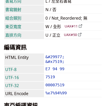
書寫方向
L / 左至右書寫
書寫鏡射
N / 否
組合類別
0 / Not_Reordered; 無
東亞寬度
W / 全形
UAX#11
直排方向
U / 正立
UAX#50
編碼資訊
HTML Entity
&#29977;
&#x7519;
UTF-8
E7 94 99
UTF-16
7519
UTF-32
00007519
URL Encode
%e7%94%99
東亞編碼資訊