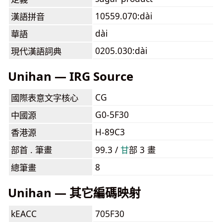
10559.070:dài
漢語拼音
dài
華語
0205.030:dài
現代漢語詞典
Unihan — IRG Source
CG
國際表意文字核心
G0-5F30
中國源
H-89C3
香港源
部首 . 筆畫
99.3 /
⽢
部 3 畫
8
總筆畫
Unihan — 其它編碼映射
kEACC
705F30