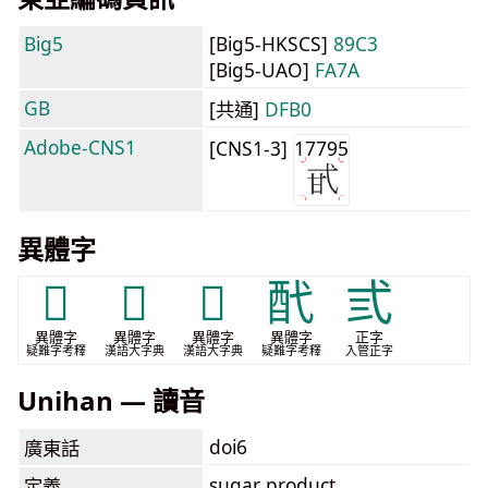
Big5
[Big5-HKSCS]
89C3
[Big5-UAO]
FA7A
GB
[共通]
DFB0
Adobe-CNS1
[CNS1-3]
17795
異體字
𤮼
𨟲
𨠍
䣧
弎
異體字
異體字
異體字
異體字
正字
疑難字考釋
漢語大字典
漢語大字典
疑難字考釋
入管正字
Unihan — 讀音
doi6
廣東話
sugar product
定義