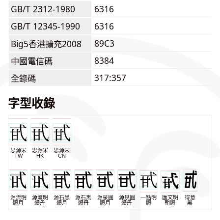
GB/T 2312-1980
6316
GB/T 12345-1990
6316
89C3
Big5香港擴充2008
8384
中國電信碼
317:357
全錄碼
字型收錄
思源宋
思源宋
思源宋
TW
HK
CN
源流明
源流明
源石黑
源石黑
源泉圓
源泉圓
一點明
匯文明
得意
體月
體丹
體月
體丹
體月
體丹
體
朝體
黑