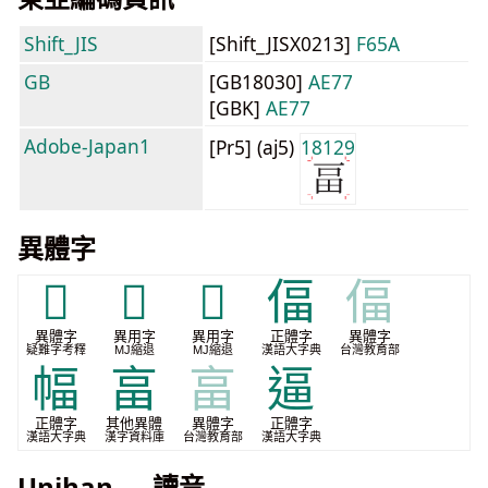
Shift_JIS
[Shift_JISX0213]
F65A
GB
[GB18030]
AE77
[GBK]
AE77
Adobe-Japan1
[Pr5] (aj5)
18129
異體字
𠯭
𭁻
𭻉
偪
偪
異體字
異用字
異用字
正體字
異體字
疑難字考釋
MJ縮退
MJ縮退
漢語大字典
台灣教育部
幅
畗
畗
逼
正體字
其他異體
異體字
正體字
漢語大字典
漢字資料庫
台灣教育部
漢語大字典
Unihan — 讀音