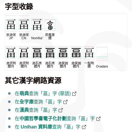
字型收錄
思源宋
思源宋
崇羲篆
JP
CN
NomNaTong
體
源流明
源流明
源石黑
源石黑
源泉圓
源泉圓
一點明
體月
體丹
體月
體丹
體月
體丹
體
Oradano
其它漢字網路資源
在
萌典
查詢「畐」字 (華語)
在
全字庫
查詢「畐」字
在
漢典
查詢「畐」字
在
中國哲學書電子化計劃
查詢「畐」字
在
Unihan 資料庫
查詢「畐」字