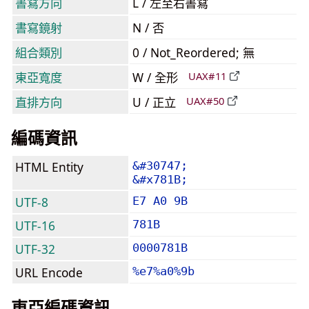
書寫方向
L / 左至右書寫
書寫鏡射
N / 否
組合類別
0 / Not_Reordered; 無
東亞寬度
W / 全形
UAX#11
直排方向
U / 正立
UAX#50
編碼資訊
HTML Entity
&#30747;
&#x781B;
UTF-8
E7 A0 9B
UTF-16
781B
UTF-32
0000781B
URL Encode
%e7%a0%9b
東亞編碼資訊