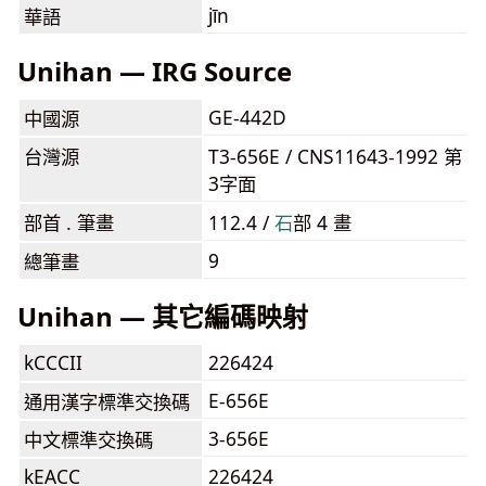
jīn
華語
Unihan — IRG Source
GE-442D
中國源
台灣源
T3-656E / CNS11643-1992 第
3字面
部首 . 筆畫
112.4 /
⽯
部 4 畫
9
總筆畫
Unihan — 其它編碼映射
kCCCII
226424
E-656E
通用漢字標準交換碼
3-656E
中文標準交換碼
kEACC
226424