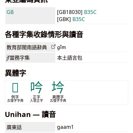
GB
[GB18030]
B35C
[GBK]
B35C
各種字集收錄情形與讀音
gîm
教育部閩南語
辭典
jf當務字集
本土語言包
異體字
𬒞
吟
坅
例字
正字
異體字
古僮字字典
入管正字
古僮字字典
Unihan — 讀音
gaam1
廣東話