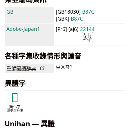
GB
[GB18030]
B87C
[GBK]
B87C
Adobe-Japan1
[Pr6] (aj6)
22144
各種字集收錄情形與讀音
ㄓㄨㄢˇ
重編國語辭典
異體字
𫁟
簡化字
漢字資料庫
Unihan — 異體