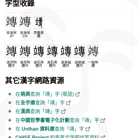
字型收錄
思源宋
思源宋
崇羲篆
JP
CN
體
源流明
源流明
源石黑
源石黑
源泉圓
源泉圓
一點明
體月
體丹
體月
體丹
體月
體丹
體
其它漢字網路資源
在
萌典
查詢「竱」字 (華語)
在
全字庫
查詢「竱」字
在
漢典
查詢「竱」字
在
中國哲學書電子化計劃
查詢「竱」字
在
Unihan 資料庫
查詢「竱」字
CHISE Project
的表意文字描述等資料