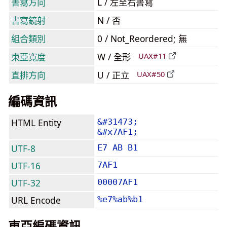
書寫方向
L / 左至右書寫
書寫鏡射
N / 否
組合類別
0 / Not_Reordered; 無
東亞寬度
W / 全形
UAX#11
直排方向
U / 正立
UAX#50
編碼資訊
HTML Entity
&#31473;
&#x7AF1;
UTF-8
E7 AB B1
UTF-16
7AF1
UTF-32
00007AF1
URL Encode
%e7%ab%b1
東亞編碼資訊