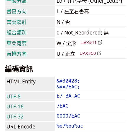
一般分類
Lo / 其它字母 (Other_Letter)
書寫方向
L / 左至右書寫
書寫鏡射
N / 否
組合類別
0 / Not_Reordered; 無
東亞寬度
W / 全形
UAX#11
直排方向
U / 正立
UAX#50
編碼資訊
HTML Entity
&#32428;
&#x7EAC;
UTF-8
E7 BA AC
UTF-16
7EAC
UTF-32
00007EAC
URL Encode
%e7%ba%ac