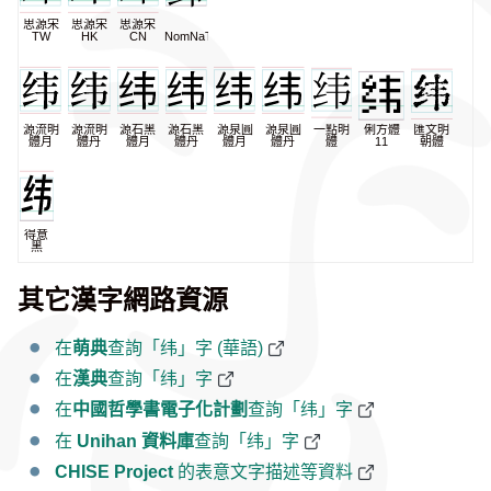
思源宋
思源宋
思源宋
TW
HK
CN
NomNaTong
源流明
源流明
源石黑
源石黑
源泉圓
源泉圓
一點明
俐方體
匯文明
體月
體丹
體月
體丹
體月
體丹
體
11
朝體
得意
黑
其它漢字網路資源
在
萌典
查詢「纬」字 (華語)
在
漢典
查詢「纬」字
在
中國哲學書電子化計劃
查詢「纬」字
在
Unihan 資料庫
查詢「纬」字
CHISE Project
的表意文字描述等資料