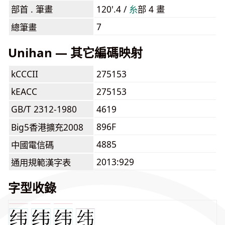
部首 . 筆畫
120'.4 /
⽷
部 4 畫
7
總筆畫
Unihan — 其它編碼映射
kCCCII
275153
kEACC
275153
GB/T 2312-1980
4619
896F
Big5香港擴充2008
4885
中國電信碼
2013:929
通用規範漢字表
字型收錄