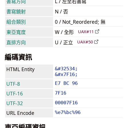
書寫方向
L / 左至右書寫
書寫鏡射
N / 否
組合類別
0 / Not_Reordered; 無
東亞寬度
W / 全形
UAX#11
直排方向
U / 正立
UAX#50
編碼資訊
HTML Entity
&#32534;
&#x7F16;
UTF-8
E7 BC 96
UTF-16
7F16
UTF-32
00007F16
URL Encode
%e7%bc%96
東亞編碼資訊