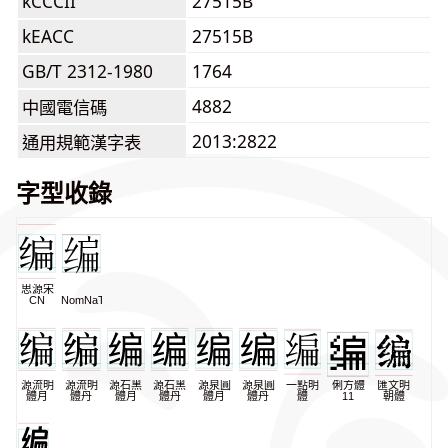
kCCCII
27515B
kEACC
27515B
GB/T 2312-1980
1764
4882
中國電信碼
2013:2822
通用規範漢字表
字型收錄
思源宋
CN
NomNaTong
源流明
源流明
源石黑
源石黑
源泉圓
源泉圓
一點明
俐方體
匯文明
體月
體丹
體月
體丹
體月
體丹
體
11
朝體