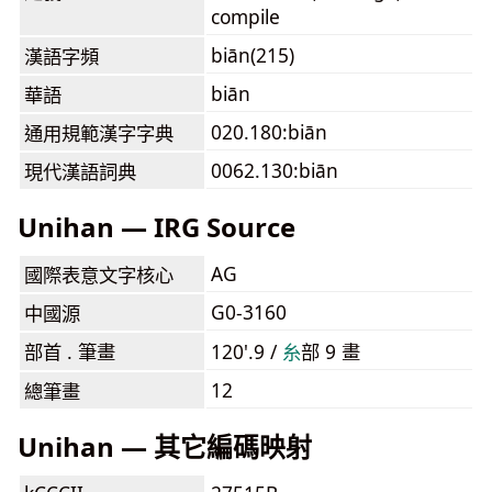
compile
biān(215)
漢語字頻
biān
華語
020.180:biān
通用規範漢字字典
0062.130:biān
現代漢語詞典
Unihan — IRG Source
AG
國際表意文字核心
G0-3160
中國源
部首 . 筆畫
120'.9 /
⽷
部 9 畫
12
總筆畫
Unihan — 其它編碼映射