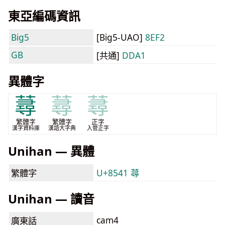
東亞編碼資訊
Big5
[Big5-UAO]
8EF2
GB
[共通]
DDA1
異體字
蕁
蕁
蕁
繁體字
繁體字
正字
漢字資料庫
漢語大字典
入管正字
Unihan — 異體
繁體字
U+8541 蕁
Unihan — 讀音
cam4
廣東話