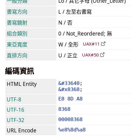
一般分類
Lo / 其它字母 (Other_Letter)
書寫方向
L / 左至右書寫
書寫鏡射
N / 否
組合類別
0 / Not_Reordered; 無
東亞寬度
W / 全形
UAX#11
直排方向
U / 正立
UAX#50
編碼資訊
HTML Entity
&#33640;
&#x8368;
UTF-8
E8 8D A8
UTF-16
8368
UTF-32
00008368
URL Encode
%e8%8d%a8