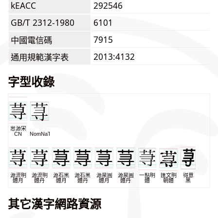
kEACC
292546
GB/T 2312-1980
6101
7915
中國電信碼
2013:4132
通用規範漢字表
字型收錄
思源宋
CN
NomNaTong
源流明
源流明
源石黑
源石黑
源泉圓
源泉圓
一點明
匯文明
得意
體月
體丹
體月
體丹
體月
體丹
體
朝體
黑
其它漢字網路資源