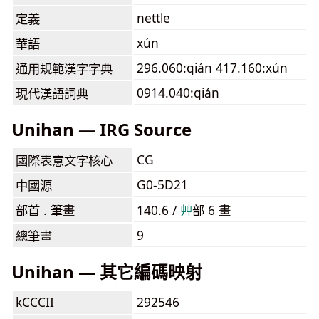
nettle
定義
xún
華語
296.060:qián 417.160:xún
通用規範漢字字典
0914.040:qián
現代漢語詞典
Unihan — IRG Source
CG
國際表意文字核心
G0-5D21
中國源
部首 . 筆畫
140.6 /
⾋
部 6 畫
9
總筆畫
Unihan — 其它編碼映射
kCCCII
292546