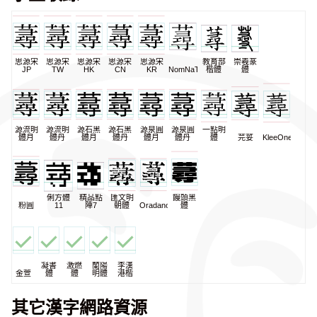
思源宋
思源宋
思源宋
思源宋
思源宋
教育部
崇羲篆
JP
TW
HK
CN
KR
NomNaTong
楷體
體
源流明
源流明
源石黑
源石黑
源泉圓
源泉圓
一點明
體月
體丹
體月
體丹
體月
體丹
體
芫荽
KleeOne
俐方體
精品點
匯文明
饅頭黑
粉圓
11
陣7
朝體
Oradano
體
凝書
激燃
蘭陽
李漢
金萱
體
體
明體
港楷
其它漢字網路資源