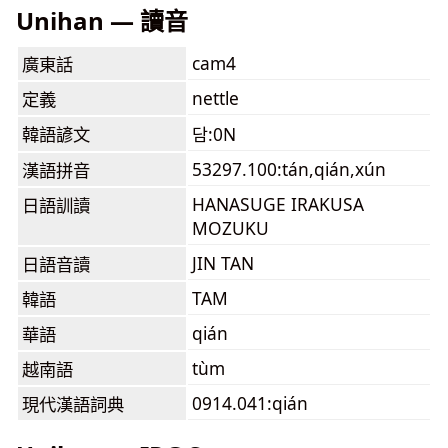
Unihan — 讀音
cam4
廣東話
nettle
定義
韓語諺文
담:0N
53297.100:tán,qián,xún
漢語拼音
HANASUGE IRAKUSA
日語訓讀
MOZUKU
JIN TAN
日語音讀
TAM
韓語
qián
華語
tùm
越南語
0914.041:qián
現代漢語詞典