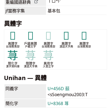
ㄒㄩㄣˊ
重編國語辭典
jf當務字集
基本包
異體字
𧀷
𧁘
𧁘
𧂇
𧂗
異體字
戶籍異體
異體字
異體字
異體字
台灣教育部
戶籍文字
台灣教育部
漢語大字典
台灣教育部
荨
荨
荨
簡化字
簡體字
異用字
漢字資料庫
漢語大字典
入管正字
Unihan — 異體
同義字
U+456D 䕭
<sSoengmou2003:T
簡化字
U+8368 荨