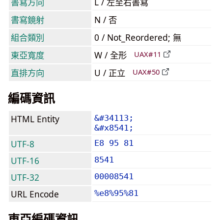
書寫方向
L / 左至右書寫
書寫鏡射
N / 否
組合類別
0 / Not_Reordered; 無
東亞寬度
W / 全形
UAX#11
直排方向
U / 正立
UAX#50
編碼資訊
HTML Entity
&#34113;
&#x8541;
UTF-8
E8 95 81
UTF-16
8541
UTF-32
00008541
URL Encode
%e8%95%81
東亞編碼資訊