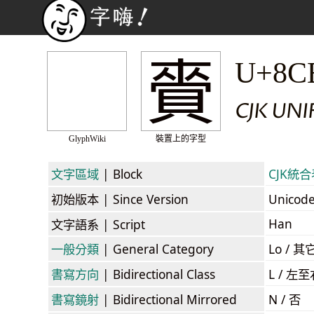
賫
U+8C
CJK UN
GlyphWiki
裝置上的字型
文字區域
| Block
CJK統合表
初始版本
| Since Version
Unicod
Han
文字語系
| Script
一般分類
| General Category
Lo / 其它
書寫方向
| Bidirectional Class
L / 左
書寫鏡射
| Bidirectional Mirrored
N / 否