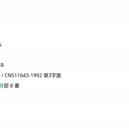
5
4B
2 / CNS11643-1992 第3字面
⾙
部 8 畫