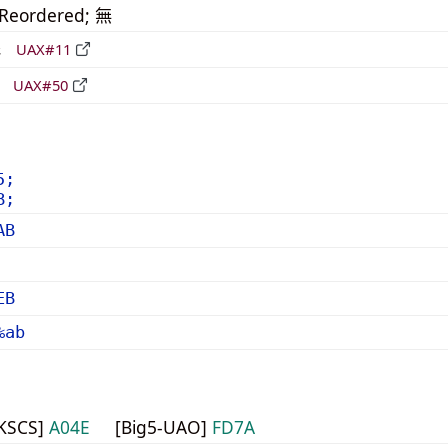
_Reordered; 無
形
UAX#11
立
UAX#50
5;
B;
AB
EB
%ab
HKSCS]
A04E
[Big5-UAO]
FD7A