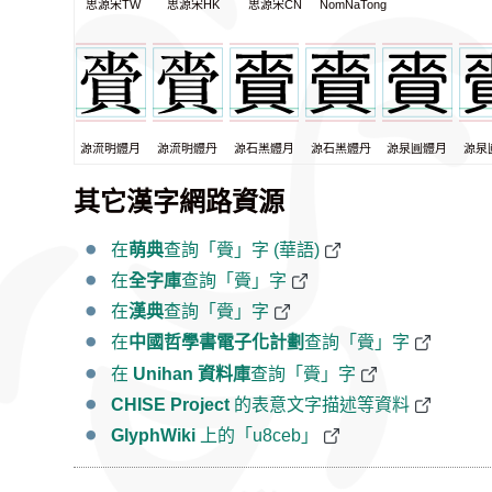
思源宋TW
思源宋HK
思源宋CN
NomNaTong
源流明體月
源流明體丹
源石黑體月
源石黑體丹
源泉圓體月
源泉
其它漢字網路資源
在
萌典
查詢「賫」字 (華語)
在
全字庫
查詢「賫」字
在
漢典
查詢「賫」字
在
中國哲學書電子化計劃
查詢「賫」字
在
Unihan 資料庫
查詢「賫」字
CHISE Project
的表意文字描述等資料
GlyphWiki
上的「u8ceb」