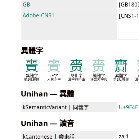
GB
[GB180
Adobe-CNS1
[CNS1-
異體字
賷
賷
赍
赍
齎
異體字
正字
簡化字
簡體字
異體字
第1批異體
入管正字
漢字資料庫
漢語大字典
第1批異體
漢
Unihan — 異體
kSemanticVariant |
同義字
U+9F4E
Unihan — 讀音
zai1
kCantonese |
廣東話