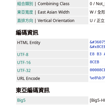
組合類別
| Combining Class
0 / Not
東亞寬度
| East Asian Width
W / 全
直排方向
| Vertical Orientation
U / 正
編碼資訊
HTML Entity
&#3607
&#x8CE
UTF-8
E8 B3 
UTF-16
8CEB
UTF-32
00008C
URL Encode
%e8%b3
東亞編碼資訊
Big5
[Big5-