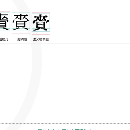
圓體丹
一點明體
匯文明朝體