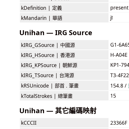
present
kDefinition |
定義
jī
kMandarin |
華語
Unihan — IRG Source
G1-6A6
kIRG_GSource |
中國源
H-A04E
kIRG_HSource |
香港源
KP1-79
kIRG_KPSource |
朝鮮源
kIRG_TSource |
台灣源
T3-4F2
kRSUnicode |
部首 . 筆畫
154.8 /
15
kTotalStrokes |
總筆畫
Unihan — 其它編碼映射
kCCCII
23366F