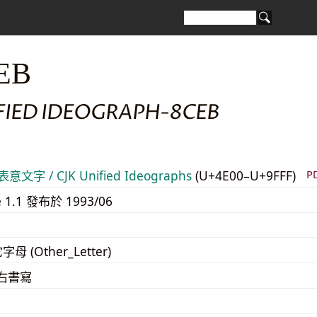
EB
IFIED IDEOGRAPH-8CEB
意文字 / CJK Unified Ideographs
(U+4E00–U+9FFF)
P
e 1.1 發布於 1993/06
字母 (Other_Letter)
至右書寫