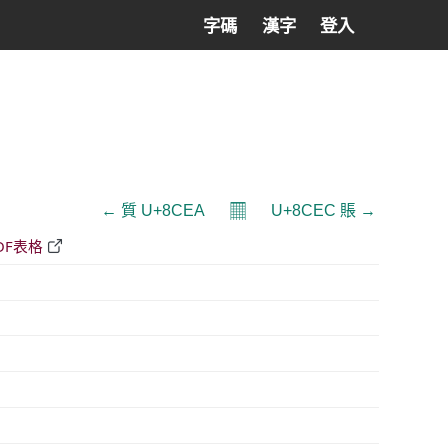
字碼
漢字
登入
𝄜
← 質 U+8CEA
U+8CEC 賬 →
DF表格