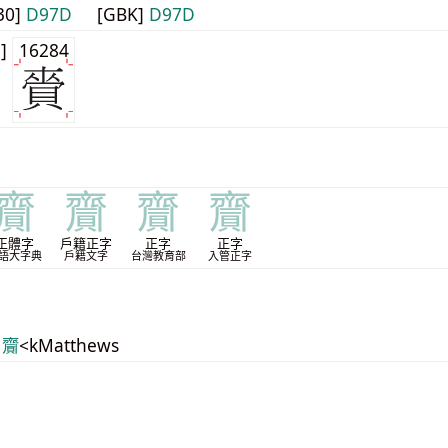
30]
D97D
[GBK]
D97D
1]
16284
齎
齎
齎
齎
正體字
戶籍正字
正字
正字
語大字典
戶籍文字
台灣教育部
入管正字
 齎
<kMatthews