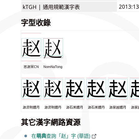
2013:1
kTGH |
通用規範漢字表
字型收錄
思源宋CN
NomNaTong
源流明體月
源流明體丹
源石黑體月
源石黑體丹
源泉圓體月
源泉
其它漢字網路資源
在
萌典
查詢「赵」字 (華語)