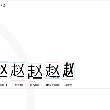
378
圓體丹
一點明體
俐方體11
匯文明朝體
得意黑