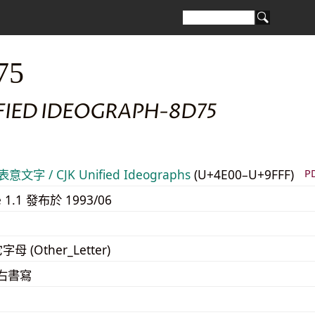
75
IFIED IDEOGRAPH-8D75
意文字 / CJK Unified Ideographs
(U+4E00–U+9FFF)
P
e 1.1 發布於 1993/06
字母 (Other_Letter)
至右書寫