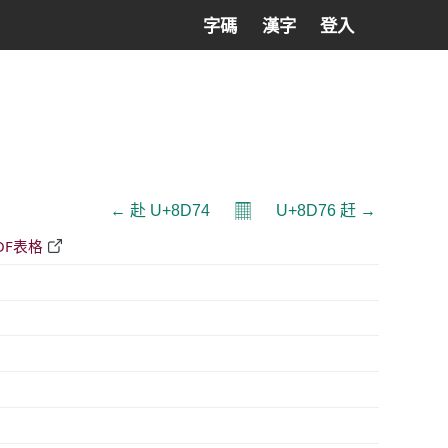
字碼
漢字
登入
𝄜
← 赴 U+8D74
U+8D76 赶 →
DF表格