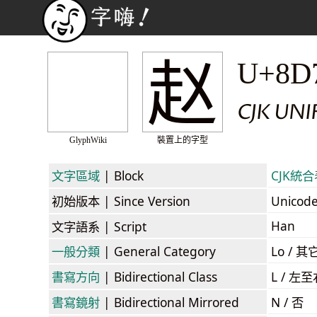
赵
U+8D
CJK UN
GlyphWiki
裝置上的字型
文字區域
| Block
CJK統合表
初始版本
| Since Version
Unicod
Han
文字語系
| Script
一般分類
| General Category
Lo / 其它
書寫方向
| Bidirectional Class
L / 左
書寫鏡射
| Bidirectional Mirrored
N / 否