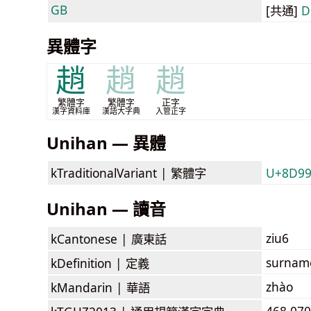
GB
[共通]
D
異體字
趙
趙
趙
繁體字
繁體字
正字
漢字資料庫
漢語大字典
入管正字
Unihan — 異體
kTraditionalVariant |
繁體字
U+8D9
Unihan — 讀音
ziu6
kCantonese |
廣東話
surname
kDefinition |
定義
zhào
kMandarin |
華語
468.070