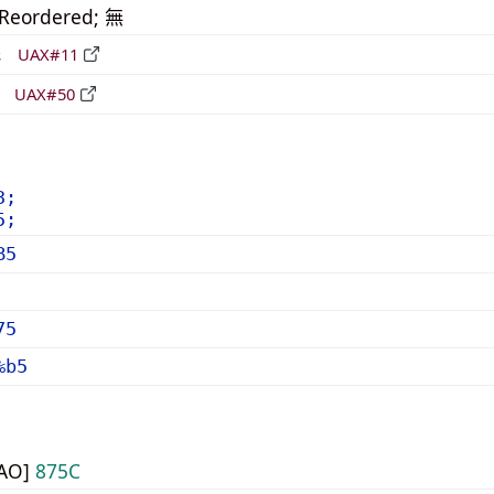
_Reordered; 無
形
UAX#11
立
UAX#50
3;
5;
B5
75
%b5
UAO]
875C