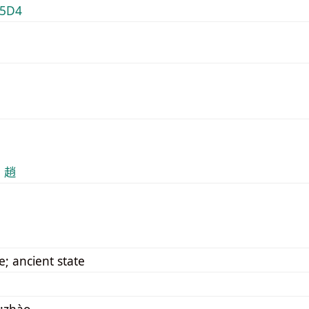
5D4
9 趙
; ancient state
:zhào