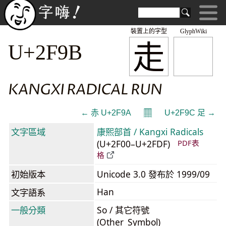
裝置上的字型
GlyphWiki
⾛
U+2F9B
KANGXI RADICAL RUN
𝄜
← ⾚ U+2F9A
U+2F9C ⾜ →
文字區域
康熙部首 / Kangxi Radicals
(U+2F00–U+2FDF)
PDF表
格
初始版本
Unicode 3.0 發布於 1999/09
Han
文字語系
一般分類
So / 其它符號
(Other_Symbol)