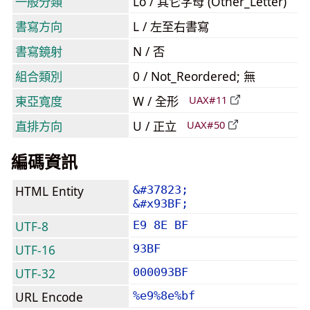
一般分類
Lo / 其它字母 (Other_Letter)
書寫方向
L / 左至右書寫
書寫鏡射
N / 否
組合類別
0 / Not_Reordered; 無
東亞寬度
W / 全形
UAX#11
直排方向
U / 正立
UAX#50
編碼資訊
HTML Entity
&#37823;
&#x93BF;
UTF-8
E9 8E BF
UTF-16
93BF
UTF-32
000093BF
URL Encode
%e9%8e%bf