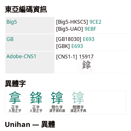
東亞編碼資訊
Big5
[Big5-HKSCS]
9CE2
[Big5-UAO]
9EBF
GB
[GB18030]
E693
[GBK]
E693
Adobe-CNS1
[CNS1-1]
15917
異體字
拿
鋒
镎
镎
正字
正字
簡化字
簡體字
入管正字
入管正字
漢字資料庫
漢語大字典
Unihan — 異體