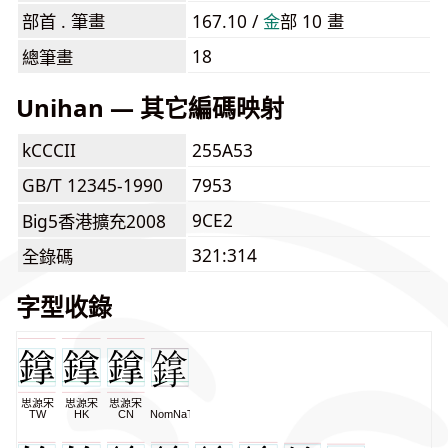
部首 . 筆畫
167.10 /
⾦
部 10 畫
18
總筆畫
Unihan — 其它編碼映射
kCCCII
255A53
GB/T 12345-1990
7953
9CE2
Big5香港擴充2008
321:314
全錄碼
字型收錄
思源宋
思源宋
思源宋
TW
HK
CN
NomNaTong