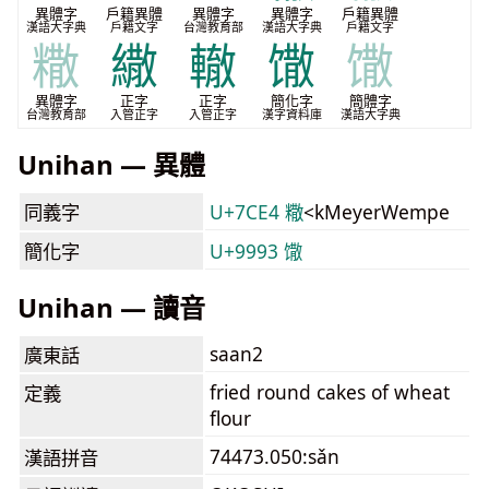
異體字
戶籍異體
異體字
異體字
戶籍異體
漢語大字典
戶籍文字
台灣教育部
漢語大字典
戶籍文字
糤
繖
轍
馓
馓
異體字
正字
正字
簡化字
簡體字
台灣教育部
入管正字
入管正字
漢字資料庫
漢語大字典
Unihan — 異體
同義字
U+7CE4 糤
<kMeyerWempe
簡化字
U+9993 馓
Unihan — 讀音
saan2
廣東話
fried round cakes of wheat
定義
flour
74473.050:sǎn
漢語拼音