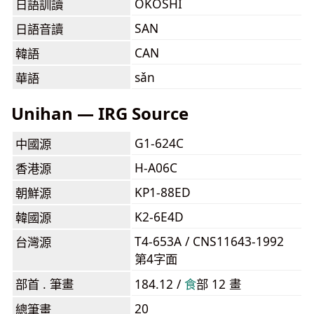
OKOSHI
日語訓讀
SAN
日語音讀
CAN
韓語
sǎn
華語
Unihan — IRG Source
G1-624C
中國源
H-A06C
香港源
KP1-88ED
朝鮮源
K2-6E4D
韓國源
T4-653A / CNS11643-1992
台灣源
第4字面
部首 . 筆畫
184.12 /
⾷
部 12 畫
20
總筆畫