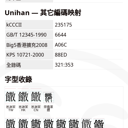
Unihan — 其它編碼映射
kCCCII
235175
GB/T 12345-1990
6644
A06C
Big5香港擴充2008
KPS 10721-2000
88ED
321:353
全錄碼
字型收錄
思源宋
思源宋
思源宋
崇羲篆
TW
HK
CN
體