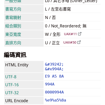
一般分類
Lo / 其它字母 (Other_Letter)
書寫方向
L / 左至右書寫
書寫鏡射
N / 否
組合類別
0 / Not_Reordered; 無
東亞寬度
W / 全形
UAX#11
直排方向
U / 正立
UAX#50
編碼資訊
HTML Entity
&#39242;
&#x994A;
UTF-8
E9 A5 8A
UTF-16
994A
UTF-32
0000994A
URL Encode
%e9%a5%8a