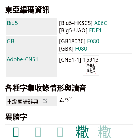
東亞編碼資訊
Big5
[Big5-HKSCS]
A06C
[Big5-UAO]
FDE1
GB
[GB18030]
F080
[GBK]
F080
Adobe-CNS1
[CNS1-1]
16313
各種字集收錄情形與讀音
ㄙㄢˇ
重編國語辭典
異體字
𩟴
𩟴
𩟴
糤
糤